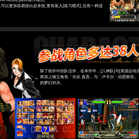
,可以更加容易按出必杀技;更有装入[练习模式].总有一种适
除了前作中的队伍外，在本作中，[八神队]与[美国运动
再加上独立角色「矢吹 真吾」与「卢卡尔・伯恩斯坦」
的梦幻对决。