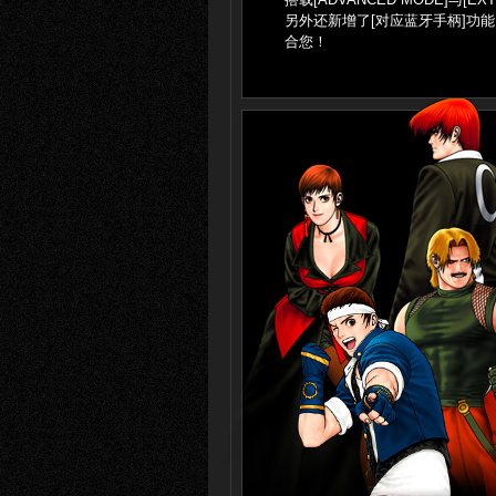
另外还新增了[对应蓝牙手柄]功能
合您！