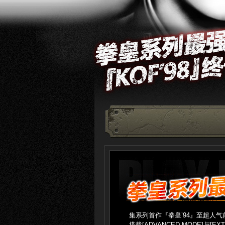
集系列首作『拳皇’94』至超人
搭载[ADVANCED MODE]与[E