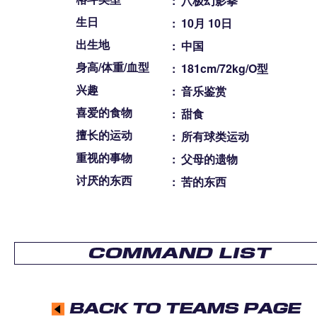
:
八极幻影拳
生日
:
10月 10日
出生地
:
中国
身高/体重/血型
:
181cm/72kg/O型
兴趣
:
音乐鉴赏
喜爱的食物
:
甜食
擅长的运动
:
所有球类运动
重视的事物
:
父母的遗物
讨厌的东西
:
苦的东西