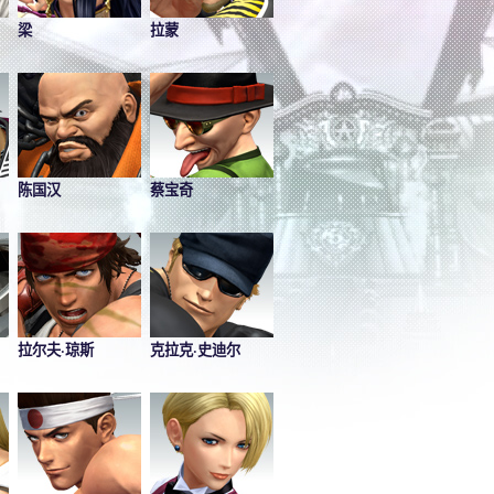
梁
拉蒙
陈国汉
蔡宝奇
拉尔夫·琼斯
克拉克·史迪尔