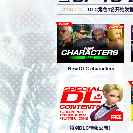
DLC角色4名开始发
|
2018.4.12
DLC角色“布鲁・玛
|
2018.4.6
DLC角色“娜吉德”
|
2018.3.22
New DLC characters
特別DLC情報公開！