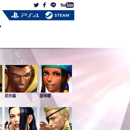
尼尔森
瑟琳娜