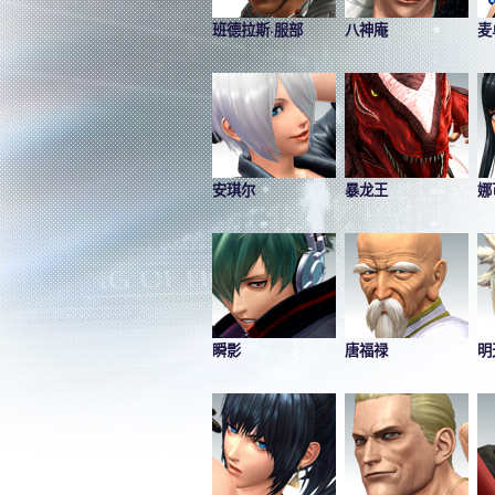
班德拉斯·服部
八神庵
麦
安琪尔
暴龙王
娜
瞬影
唐福禄
明