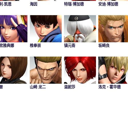
利·凯恩
海因
特瑞·博加德
安迪·博加德
宫雅典娜
椎拳崇
镇元斋
坂崎良
普
山崎 龙二
温妮莎
洛克・霍华德