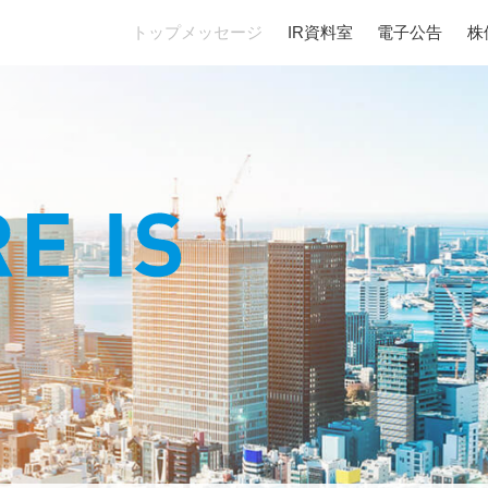
トップメッセージ
トップメッセージ
IR資料室
IR資料室
電子公告
電子公告
株
株