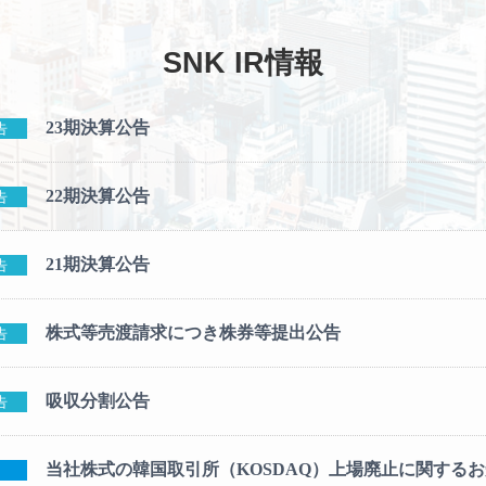
SNK IR情報
23期決算公告
告
22期決算公告
告
21期決算公告
告
株式等売渡請求につき株券等提出公告
告
吸収分割公告
告
当社株式の韓国取引所（KOSDAQ）上場廃止に関する