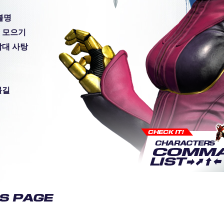
/불명
 모으기
막대 사탕
불길