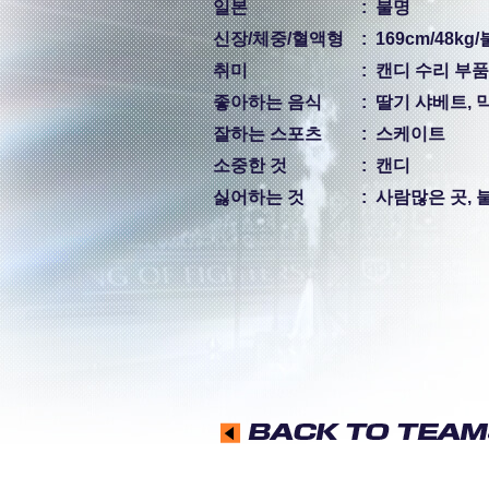
일본
:
불명
신장/체중/혈액형
:
169cm/48kg
취미
:
캔디 수리 부품
좋아하는 음식
:
딸기 샤베트, 
잘하는 스포츠
:
스케이트
소중한 것
:
캔디
싫어하는 것
:
사람많은 곳, 