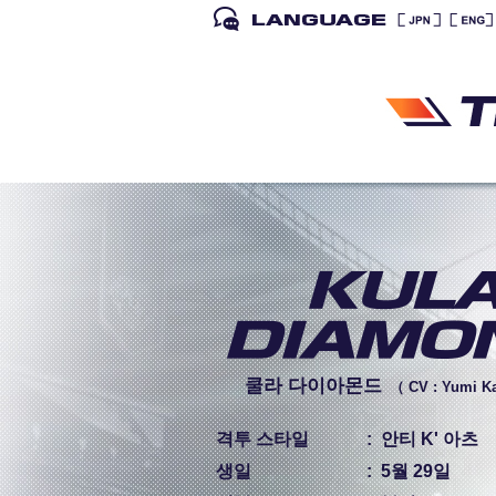
쿨라 다이아몬드
（ CV : Yumi K
격투 스타일
:
안티 K' 아츠
생일
:
5월 29일