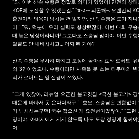
"와, 이번 산속 수행은 정말로 의미가 있었어! 만전의 상태
KOF에 도전할 수 있겠는걸." "하아~ 피곤해~. 오랜만의 K
출전이라 의욕이 넘치는 건 알지만, 산속 수행은 도가 지나
어." "뭐, 덕분에 우리 실력도 향상됐잖아. 이번 대회 우승
떼 놓은 당상이라니까! 그보다도 스승님 말이야, 이번 수행
얼굴도 안 내비치시고... 어찌 된 거야?"
산속 수행을 무사히 마치고 도장에 돌아온 료와 로버트, 유
의 3인이었으나, 수행이라면 사족을 못 쓰는 타쿠마의 빈
리가 로버트는 영 신경이 쓰였다.
"그게 있잖아, 리뉴얼 오픈한 불고깃집 <극한 불고기> 경
때문에 바빠서 못 온다더라구." "호오, 스승님은 변함없이 
기 넘치시는구먼! 국수 접으신 게 요전번이었잖아." "그런 
양이야. 아버지에게 지지 않도록 나도 도장 경영에 힘써야
어."