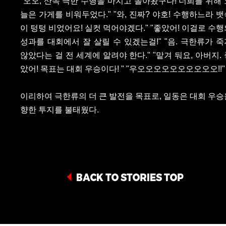
"오오, 산속 극한 수행을 마치고 돌아왔구나! 너희를 위해 
늘은 가게를 비워두었다." "와, 진짜? 야호! 수행하느라 뱃
이 텅텅 비었어요! 실컷 먹어야겠다." "좋았어! 이걸로 수행
성과를 대회에서 잘 살릴 수 있겠는걸!" "음. 극한류가 죽
않았다는 걸 전 세계에 알려야 한다." "맡겨 둬요, 아버지.
았어! 목표는 대회 우승이다! " "우오오오오오오오오오오!!"
이리하여 극한류의 더 큰 발전을 목표로, 일동은 대회 우승
향한 투지를 불태웠다.