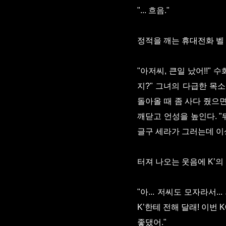
"... 흐음."
정적을 깨는 휴대전화 벨 
"아저씨, 큰일 났어!!"
지?" 그녀의 다급한 목소
돌아올 때 좀 사다 줬으면
깨닫고 언성을 높인다. "뭐
글구 세라가 그러는데 이상
터져 나오는 웃음에 K’의
"아... 저씨도 모자라서.
K’한테 전해 달래! 이번
좋댔어."