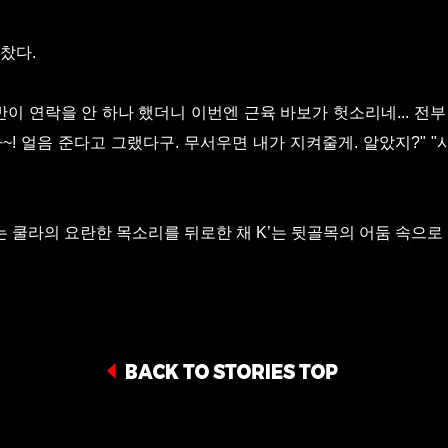
 찼다.
반이 연락을 안 하나 했더니 이번엔 근육 바보가 헛소리네... 전부 
자~! 얼음 준다고 그랬다구. 무서우면 내가 지켜줄게. 알았지?" "시
 쿨라의 요란한 목소리를 뒤로한 채 K’는 뒷골목의 어둠 속으로 