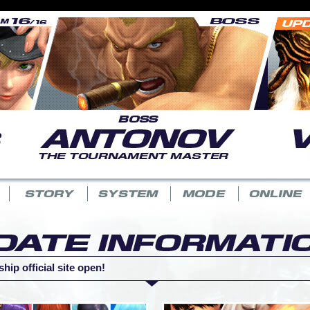
p official site open!
 시작!
” 배포 발표!
 배포 발표!