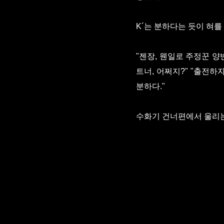
K´는 분하다는 듯이 혀를
"젠장, 웬일로 주정꾼 양
트너, 어쩌지?" "출전하
분하다."
수화기 건너편에서 울리는