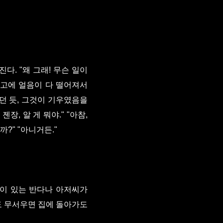
다. "왜 그래! 무슨 일이
냉장고에 얼음이 다 떨어져서
했던 듯, 그것이 기우였음을
장, 알 게 뭐야." "아참,
?" "아니거든."
랑 같이 있는 반다나 아저씨가
라도 무서우면 집에 돌아가도