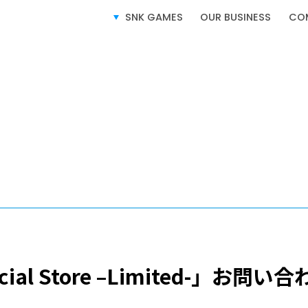
SNK GAMES
OUR BUSINESS
CO
ム製品情報
SERVICE
事業紹介
icial Store –Limited-」お
ビデオゲーム事業