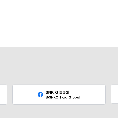
SNK Global
@SNKOfficialGlobal