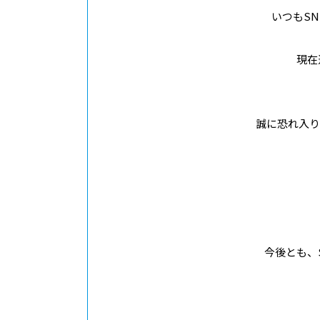
ニュース
いつもS
/
プレスリリース
トピックス
ボードメンバー
現在運
採用情報
誠に恐れ入り
ABOUT
このサイトについて
今後とも、SN