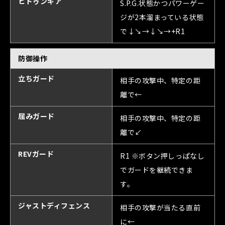
ヒドゥンギア
S.P.G.状態かつパワーゲー
ジが2本溜まっている状態
で↓↘→↓↘→+R1
防御操作
立ちガード
相手の攻撃中、特定の距
離で←
屈みガード
相手の攻撃中、特定の距
離で↙
REVガード
R1 ※ボタン押しっぱなし
でガードを継続できま
す。
ジャストディフェンス
相手の攻撃が当たる直前
に←