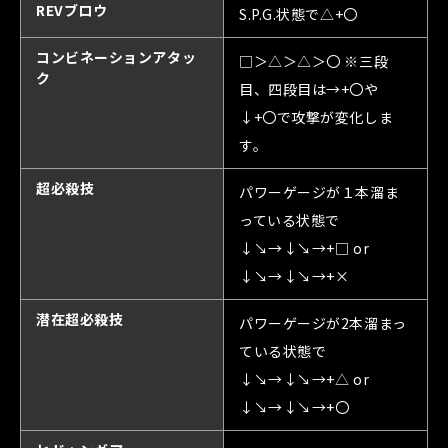
REVブロウ
S.P.G.状態で△+〇
コンビネーションアタッ
□＞△＞△＞〇 ※三段
ク
目、四段目は→+〇や
↓+〇で攻撃が変化しま
す。
超必殺技
パワーゲージが１本溜ま
っている状態で
↓↘→↓↘→+□ or
↓↘→↓↘→+×
潜在超必殺技
パワーゲージが2本溜まっ
ている状態で
↓↘→↓↘→+△ or
↓↘→↓↘→+〇