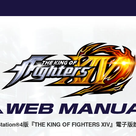
Station®4版
『THE KING OF FIGHTERS XIV』
電子版