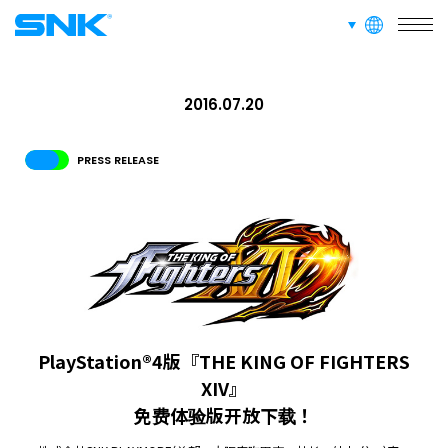
业务介绍
languages
snk corporation
RECRUIT
2016.07.20
招聘信息
PRESS RELEASE
ABOUT
隐私政策
RECRUIT
FOR FANS
PlayStation®4版『THE KING OF FIGHTERS
XIV』
免费体验版开放下载！