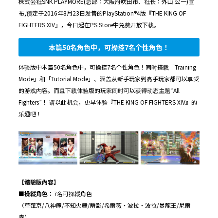
株式会社SNK PLAYMORE(总部：大阪府吹田市、社长：外山 公一)宣
布,预定于2016年8月23日发售的PlayStation®4版『THE KING OF
FIGHTERS XIV』，今日起在PS Store中免费开放下载。
本篇50名角色中，可操控7名个性角色！
体验版中本篇50名角色中，可操控7名个性角色！同时搭载「Training
Mode」和「Tutorial Mode」、涵盖从新手玩家到高手玩家都可以享受
的游戏内容。而且下载体验版的玩家同时可以获得动态主题“All
Fighters”！ 请以此机会，更早体验『THE KING OF FIGHTERS XIV』的
乐趣吧！
【體驗版內容】
■操縱角色：
7名可操縱角色
（草薙京/八神庵/不知火舞/瞬影/希爾薇・波拉・波拉/暴龍王/尼爾
森）