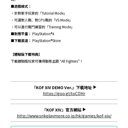
■遊戲模式：
・針對新手玩家的「Tutorial Mode」
・可選對人戰、對CPU戰的「VS Mode」
・可以進行戰鬥練習的「Training Mode」
■對應平臺：
PlayStation®4
■下載渠道：
PlayStation®Store
【
體驗版下載特典
】
下載體驗版玩家可獲得動態主題 “All Fighters”！
『KOF XIV DEMO Ver.』下载地址
https://goo.gl/toCOHr
『KOF XIV』官方網站
http://www.snkplaymore.co.jp/hk/games/kof-xiv/