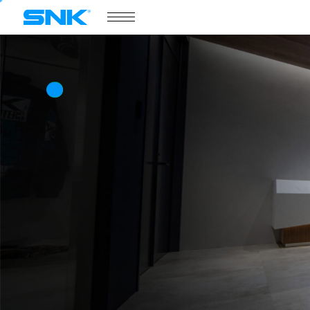
COMPANY
会社情報
株式会社SNK
COMPANY
世
界
が
熱
狂
す
る
会社情報
文
化
を
創
造
す
る
ニュース
/
プレスリリース
トピックス
世界が熱狂する文化を創造することは、
ボードメンバー
エンターテインメント追求する私たちの使命
採用情報
会社情報
ABOUT
このサイトについて