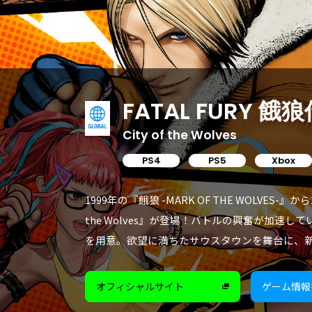
FATAL FURY 餓
City of the Wolves
PS4
PS5
Xbox
1999年の『餓狼 -MARK OF THE WOLVES-
the Wolves』が登場！バトルの興奮が加速
を用意。欲望に満ちたサウスタウンを舞台に、新
オフィシャルサイト
ゲーム情報