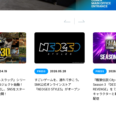
SS
2026.05.28
PRESS
2026.07.16
TOP
ゲームを、連れて歩こう。
『餓狼伝説 City of the Wolves』
SN
公式オンラインストア
Season 3 「DESTINED FOR
スタ
GEO STYLES」がオープン
REVENGE」を 7月23日より開始 新
キャラクターと新コンテンツを毎月
配信