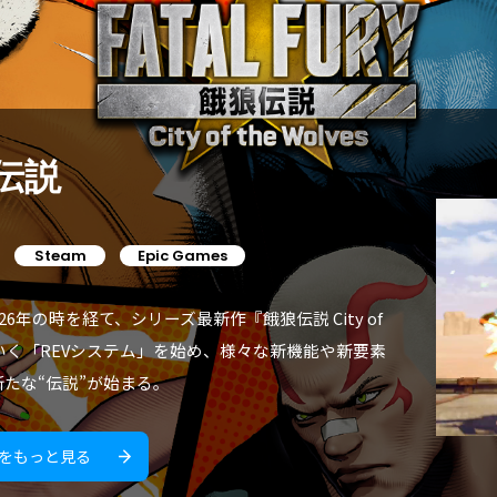
狼伝説
Steam
Epic Games
』から26年の時を経て、シリーズ最新作『餓狼伝説 City of
していく「REVシステム」を始め、様々な新機能や新要素
たな“伝説”が始まる。
をもっと見る