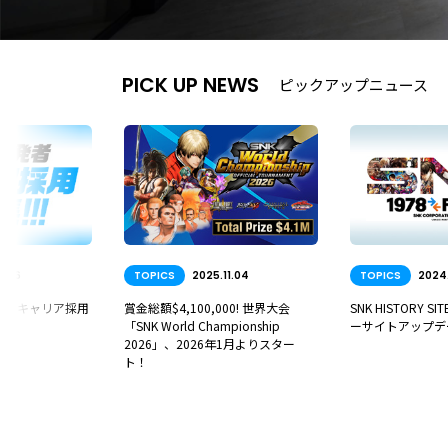
PICK UP NEWS
ピックアップニュース
S
2025.11.04
TOPICS
2024.04.04
TOPI
4,100,000! 世界大会
SNK HISTORY SITE Ver.2.0 ヒストリ
SNK
orld Championship
ーサイトアップデート版公開！
SNK G
」、2026年1月よりスター