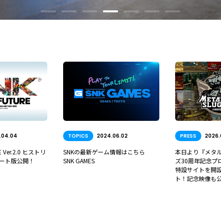
CS
2024.06.02
PRESS
2026.04.19
PRE
の最新ゲーム情報はこちら
本日より『メタルスラッグ』シリー
すごい
AMES
ズ30周年記念プロジェクト始動！
SNK
特設サイトを開設し、SNSをスター
「NEO
ト！記念映像も公開！