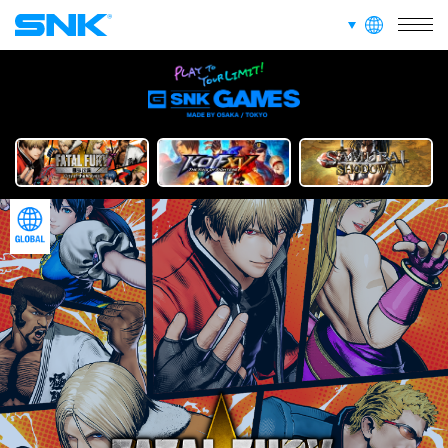
RECRUIT
FOR FANS
languages
snk corporation