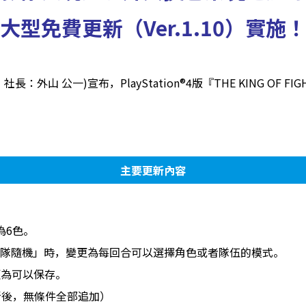
大型免費更新（
Ver.1.10
）實施
山 公一)宣布，PlayStation®4版『THE KING OF FIGH
主要更新內容
為6色。
隊隨機」時，變更為每回合可以選擇角色或者隊伍的模式。
更為可以保存。
新後，無條件全部追加）