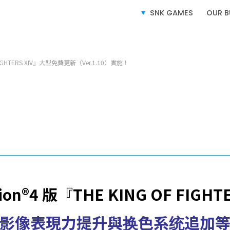
SNK GAMES
OUR B
OF FIGHTERS XIV』大型免費更新（Ver.1.10）實施！
SERVICE
业务介绍
电子游戏业务
tion®4 版『THE KING OF FIGHT
授权业务
电子竞技业务
影像表現力提升與换色系统追加