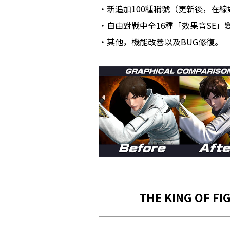
・新追加100種稱號（更新後，在線
・自由對戰中全16種「效果音SE
・其他，機能改善以及BUG修復。
THE KING OF F