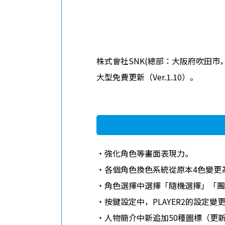
招聘信息
ABOUT
隐私政策
株式會社SNK(總部：大阪府吹田市，社長：外
大型免費更新（Ver.1.10）。
・強化角色等畫面表現力。
・各個角色換色系統從原本4色變更
・角色選擇中選擇「隨機選擇」「團
・按鍵設定中，PLAYER2的設定變
・人物簡介中新追加50種圖標（更