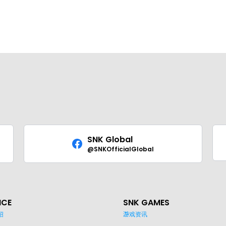
SNK Global
@SNKOfficialGlobal
ICE
SNK GAMES
绍
游戏资讯