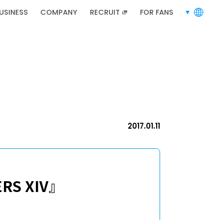
USINESS
COMPANY
RECRUIT
FOR FANS
languages
RECRUIT
招聘信息
2017.01.11
招聘信息
ERS XIV』
等