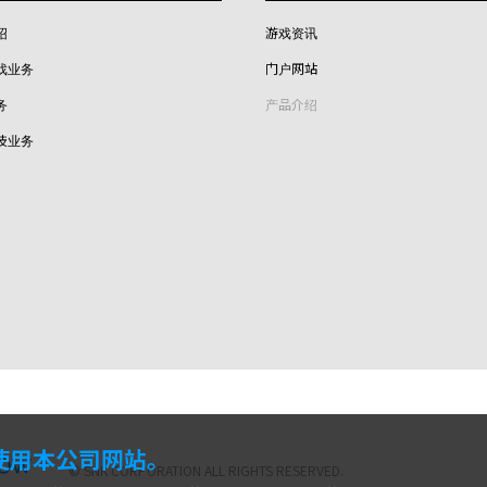
绍
游戏资讯
戏业务
门户网站
务
产品介绍
技业务
株式会社SNK
利使用本公司网站。
© SNK CORPORATION ALL RIGHTS RESERVED.