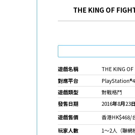
THE KING OF FIG
遊戲名稱
THE KING OF
對應平台
PlayStation®4
遊戲類型
對戰格鬥
發售日期
2016
年
8
月
23
遊戲售價
香港HK$468/
玩家人數
1～2人（聯網