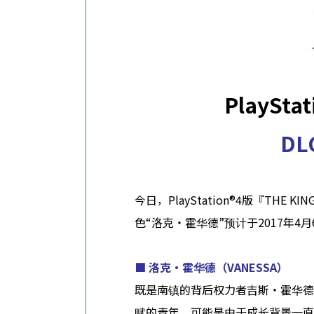
核心成员
招聘信息
ABOUT
隐私政策
PlaySta
DL
今日，PlayStation®4版『THE 
色“洛克・霍华德”预计于2017年4
■
洛克・霍华德
（VANESSA）
既是南镇的背后权力者吉斯・霍华德
赋的青年。可能是由于成长背景一直