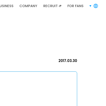
USINESS
COMPANY
RECRUIT
FOR FANS
languages
RECRUIT
招聘信息
2017.03.30
招聘信息