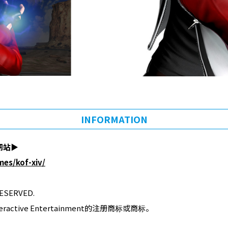
INFORMATION
网站▶︎
mes/kof-xiv/
ESERVED.
teractive Entertainment的注册商标或商标。