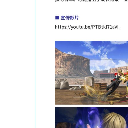
■
宣传影片
https://youtu.be/PTBtkl71aVI