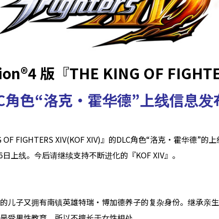
tion®4 版『THE KING OF FIGHT
C角色“
洛克・霍华德
”上线信息发
KING OF FIGHTERS XIV(KOF XIV)』的DLC角色“洛克・
月6日上线。今后请继续支持不断进化的『KOF XIV』。
的儿子又拥有南镇英雄特瑞・博加德养子的复杂身份。继承亲生
是受男性教育，所以不擅长于女性相处。