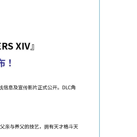
网站地图
隐私政策
服务条款
ERS XIV』
布！
霍华德”的上线信息及宣传影片正式公开。DLC角
父亲与养父的技艺，拥有天才格斗天