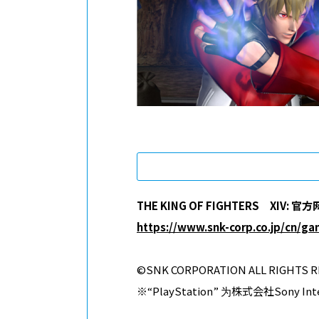
THE KING OF FIGHTERS XIV: 官方
https://www.snk-corp.co.jp/cn/ga
©SNK CORPORATION ALL RIGHTS R
※“PlayStation” 为株式会社Sony In