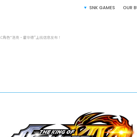
SNK GAMES
OUR B
XIV』 DLC角色“洛克・霍华德”上线信息发布！
SERVICE
业务介绍
电子游戏业务
授权业务
电子竞技业务