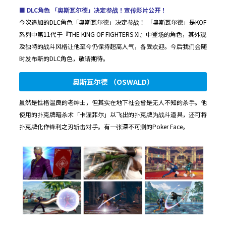
■ DLC角色 「奥斯瓦尔德」决定参战！宣传影片公开！
今次追加的DLC角色「奥斯瓦尔德」决定参战！ 「奥斯瓦尔德」是KOF
系列中第11代于『THE KING OF FIGHTERS XI』中登场的角色，其外观
及独特的战斗风格让他至今仍保持超高人气，备受欢迎。今后我们会随
时发布新的DLC角色，敬请期待。
奥斯瓦尔德 （OSWALD）
虽然是性格温良的老绅士，但其实在地下社会曾是无人不知的杀手。他
使用的扑克牌暗杀术「卡涅菲尔」以飞出的扑克牌为战斗道具，还可将
扑克牌化作锋利之刃斩击对手。有一张深不可测的Poker Face。