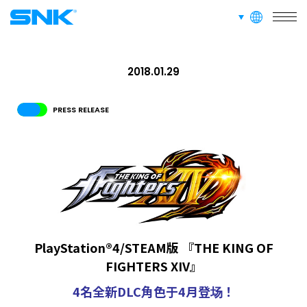
languages
snk corporation
RECRUIT
招聘信息
2018.01.29
ABOUT
PRESS RELEASE
隐私政策
RECRUIT
FOR FANS
PlayStation®4/STEAM版 『THE KING OF
FIGHTERS XIV』
4名全新DLC角色于4月登场！