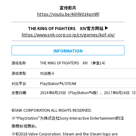
宣传影片
https://youtu.be/40HkVzkpnWI
THE KING OF FIGHTERS XIV官方网站
https://www.snk-corp.co.jp/cn/games/kof-xiv/
INFORMATION
游戏名称
THE KING OF FIGHTERS XIV （拳皇14）
游戏类型
对战格斗
对应平台
PlayStation®4/STEAM
发售日期
2016年8月25日（PlayStation®4版）、2017年6月16日（
©SNK CORPORATION ALL RIGHTS RESERVED.
※“PlayStation”为株式会社Sony Interactive Entertainment的注
册商标或商标。
※©2018 Valve Corporation. Steam and the Steam logo are