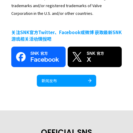
trademarks and/or registered trademarks of Valve
Corporation in the U.S. and/or other countries.
关注SNK官方Twitter、Facebook或微博 获取最新SNK
游戏相关活动情报吧
新闻发布
OFFICIAL SNS