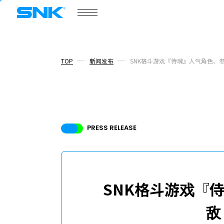
游戏资讯
门户网站
产品介绍
snk corporation
COMPANY
商务合作
TOP
新闻发布
SNK格斗游戏『侍魂』人气角色、
PRESS RELEASE
商务合作
新闻发布
话题
SNK格斗游戏『
核心成员
敌
招聘信息