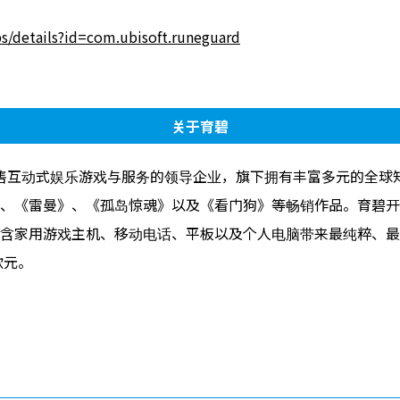
ps/details?id=com.ubisoft.runeguard
关于育碧
行与销售互动式娱乐游戏与服务的领导企业，旗下拥有丰富多元的全
、《雷曼》、《孤岛惊魂》以及《看门狗》等畅销作品。育碧开
含家用游戏主机、移动电话、平板以及个人电脑带来最纯粹、最深刻
欧元。