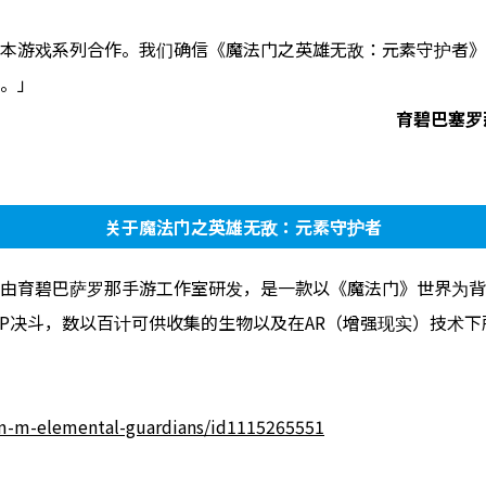
本游戏系列合作。我们确信《魔法门之英雄无敌：元素守护者》
。」
育碧巴塞罗
关于魔法门之英雄无
敌：元素守护者
由育碧巴萨罗那手游工作室研发，是一款以《魔法门》世界为背
PVP决斗，数以百计可供收集的生物以及在AR（增强现实）技术
/m-m-elemental-guardians/id1115265551