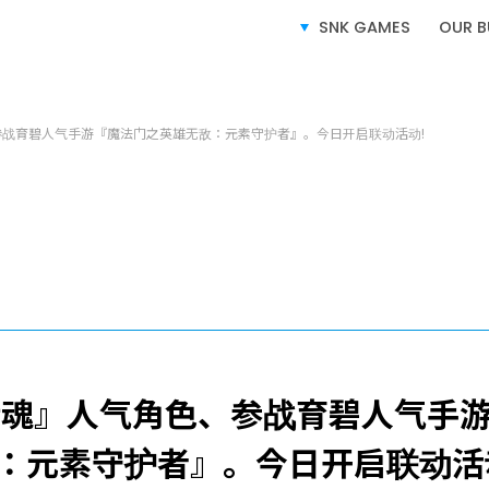
SNK GAMES
OUR B
SERVICE
业务介绍
参战育碧人气手游『魔法门之英雄无敌：元素守护者』。今日开启联动活动!
电子游戏业务
授权业务
电子竞技业务
侍魂』人气角色、参战育碧人气手
：元素守护者』。今日开启联动活