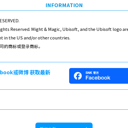
INFORMATION
ESERVED.
ights Reserved. Might & Magic, Ubisoft, and the Ubisoft logo ar
 in the US and/or other countries.
司的商标或登录商标。
cebook或微博 获取最新