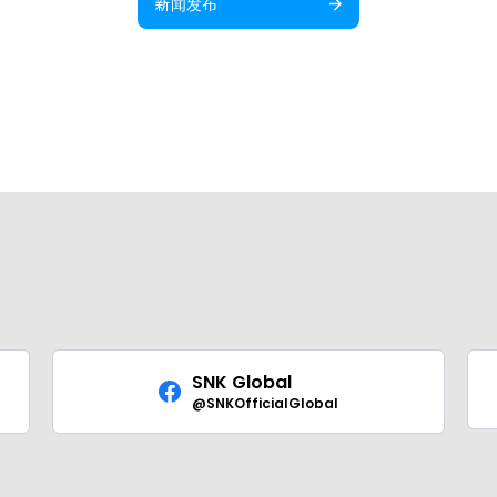
新闻发布
SNK Global
@SNKOfficialGlobal