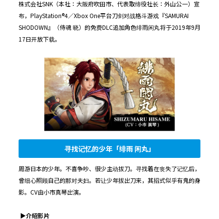
株式会社SNK（本社：大阪府吹田市、代表取缔役社长：外山公一）宣
布，PlayStation®4／Xbox One平台刀剑对战格斗游戏『SAMURAI
SHODOWN』（侍魂 晓）的免费DLC追加角色绯雨闲丸将于2019年9月
17日开放下载。
寻找记忆的少年「绯雨 闲丸」
周游日本的少年。不喜争吵、很少主动拔刀。寻找着在丧失了记忆后，
曾细心照顾自己的那对夫妇。若让少年拔出刀来，其招式似乎有鬼的身
影。CV由小市真琴出演。
▶︎
介绍影片