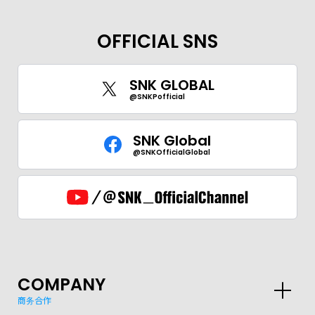
OFFICIAL SNS
SNK GLOBAL
@SNKPofficial
SNK Global
@SNKOfficialGlobal
GLOBAL
COMPANY
JPN
ENG
한글
繁体
簡体
商务合作