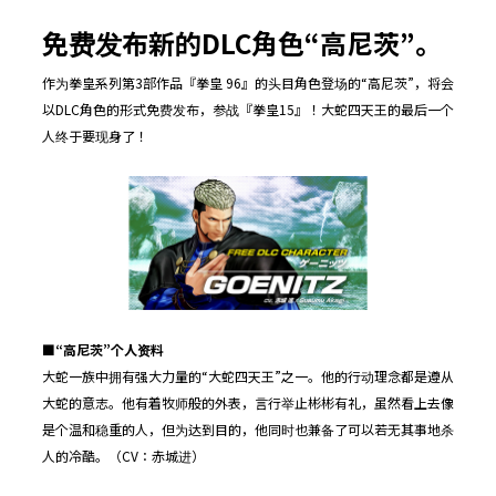
免费发布新的DLC角色“高尼茨”。
作为拳皇系列第3部作品『拳皇 96』的头目角色登场的“高尼茨”，将会
以DLC角色的形式免费发布，参战『拳皇15』！大蛇四天王的最后一个
人终于要现身了！
■
“
高尼茨
”
个人
资料
大蛇一族中拥有强大力量的“大蛇四天王”之一。他的行动理念都是遵从
大蛇的意志。他有着牧师般的外表，言行举止彬彬有礼，虽然看上去像
是个温和稳重的人，但为达到目的，他同时也兼备了可以若无其事地杀
人的冷酷。（CV：赤城进）