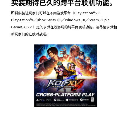
实装期待已久的跨平台联机功能。
即将实装让玩家们可以在不同游戏平台（PlayStation®5／
PlayStation®4／Xbox Series X|S／Windows 10／Steam／Epic
Gamesストア）之间享受在线游玩的跨平台联机功能。请尽情享受和
新玩家们的在线对战吧。