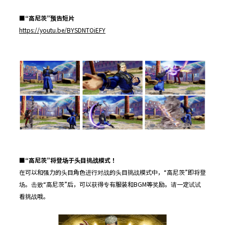
■
“
高尼茨
”
预告短片
https://youtu.be/BYSDNTOiEFY
■
“
高尼茨
”
将登
场于头目挑战模式！
在可以和强力的头目角色进行对战的头目挑战模式中，“高尼茨”即将登
场。击败“高尼茨”后，可以获得专有服装和BGM等奖励。请一定试试
看挑战哦。