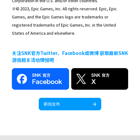
Corporation in the U.S. and/or other countries.
※© 2023, Epic Games, Inc. All rights reserved. Epic, Epic
Games, and the Epic Games logo are trademarks or
registered trademarks of Epic Games, Inc. in the United
States of America and elsewhere.
关注SNK官方Twitter、Facebook或微博 获取最新SNK
游戏相关活动情报吧
新闻发布