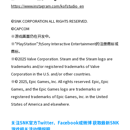
https://www.instagram.com/kofstudio_en
©SNK CORPORATION ALL RIGHTS RESERVED.
©CAPCOM
※游戏画面仍在开发中。
※”PlayStation”为Sony Interactive Entertainment的注册商标或
商标。
※©2025 Valve Corporation. Steam and the Steam logo are
trademarks and/or registered trademarks of Valve
Corporation in the U.S. and/or other countries.
※© 2025, Epic Games, Inc. All rights reserved. Epic, Epic
Games, and the Epic Games logo are trademarks or
registered trademarks of Epic Games, Inc. in the United
States of America and elsewhere.
关注SNK官方Twitter、Facebook或微博 获取最新SNK
游戏相关活动情报吧