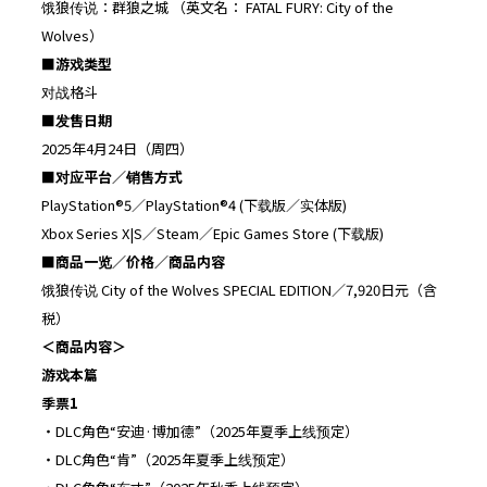
饿狼传说：群狼之城 （英文名： FATAL FURY: City of the
Wolves）
■
游戏类型
对战格斗
■
发售日期
2025年4月24日（周四）
■
对应平台／销售方式
PlayStation®5／PlayStation®4 (下载版／实体版)
Xbox Series X|S／Steam／Epic Games Store (下载版)
■
商品一览／价格／商品内容
饿狼传说 City of the Wolves SPECIAL EDITION／7,920日元（含
税）
＜商品内容＞
游戏本篇
季票1
・DLC角色“安迪·博加德”（2025年夏季上线预定）
・DLC角色“肯”（2025年夏季上线预定）