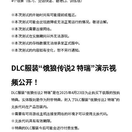
4个场景（练习、货运快递、碧港口、训练场）
※本次测试的开始时间有可能提前或推迟。
※本次测试可能会出现故障或无法正常运行的情况。敬请谅解。
※本次测试需要连接网络。
※本次测试在实施期间以外无法游玩。
※本次测试的存档数据无法继承至正式版中。
※本次测试的内容如有变化，恕不另行通知。
DLC
服装
“
饿狼传说
2
特瑞
”
演示视
频公开！
DLC服装“饿狼传说2 特瑞”是在2025年4月23日为止购买下载版的预购
特典。实体版则是作为附带特典，封入了DLC服装“饿狼传说2 特瑞”的
兑换代码在产品包装内。
※需要有可将游戏主机连接至网络的环境才可以使用兑换代码。
※兑换代码具有有效期限。
※特典的DLC服装今后可能会进行付费发售。