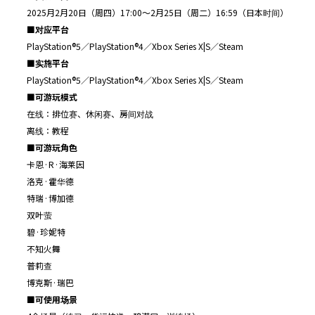
2025月2月20日（周四）17:00～2月25日（周二）16:59（日本时间）
■
对应平台
PlayStation®5／PlayStation®4／Xbox Series X|S／Steam
■
实施平台
PlayStation®5／PlayStation®4／Xbox Series X|S／Steam
■
可游玩模式
在线：排位赛、休闲赛、房间对战
离线：教程
■
可游玩角色
卡恩·R·海莱因
洛克·霍华德
特瑞·博加德
双叶萤
碧·珍妮特
不知火舞
普莉查
博克斯·瑞巴
■
可使用场景