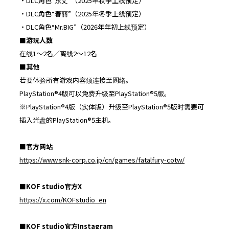
・DLC角色“东丈”（2025年秋季上线预定）
・DLC角色“春丽”（2025年冬季上线预定）
・DLC角色“Mr.BIG”（2026年年初上线预定）
■
游玩人数
在线1～2名／离线2～12名
■
其他
若要体验所有游戏内容须连接至网络。
PlayStation®4版可以免费升级至PlayStation®5版。
※PlayStation®4版（实体版）升级至PlayStation®5版时需要可
插入光盘的PlayStation®5主机。
■
官方网站
https://www.snk-corp.co.jp/cn/games/fatalfury-cotw/
■
KOF
studio
官方
X
https://x.com/KOFstudio_en
■
KOF
studio
官方
Instagram