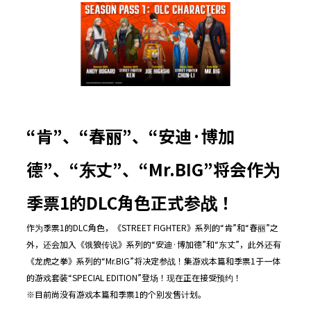
“
肯
”
、
“
春丽
”
、
“
安迪
·
博加
德
”
、
“
东丈
”
、
“Mr.BIG”
将会作为
季票
1
的
DLC
角色正式参战！
作为季票1的DLC角色，《STREET FIGHTER》系列的“肯”和“春丽”之
外，还会加入《饿狼传说》系列的“安迪·博加德”和“东丈”，此外还有
《龙虎之拳》系列的“Mr.BIG”将决定参战！集游戏本篇和季票1于一体
的游戏套装“SPECIAL EDITION”登场！现在正在接受预约！
※目前尚没有游戏本篇和季票1的个别发售计划。