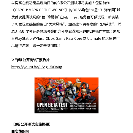
以提高在线功能品质为目的的β版公开测试即将实施！包括前作
《GAROU: MARK OF THE WOLVES》的BOSS角色“卡恩·R·海莱因”以
及首次提供试玩的“碧·珍妮特”在内，一共8名角色可供试玩！新实装
了刺激玩家感性的独自“美术风格”、加速战斗兴奋度的“REV系统”、以
及无论初学者还是熟练者都能充分享受游戏乐趣的2种操作方式！未加
入PlayStation®Plus、Xbox Game Pass Core 或 Ultimate 的玩家也可
以进行游玩，请一定来参加哦！
＞
“β
版公开测试
”
预告片
https://youtu.be/uScgL3kOA0g
【
β
版公开测试实施概要】
■
实施期间