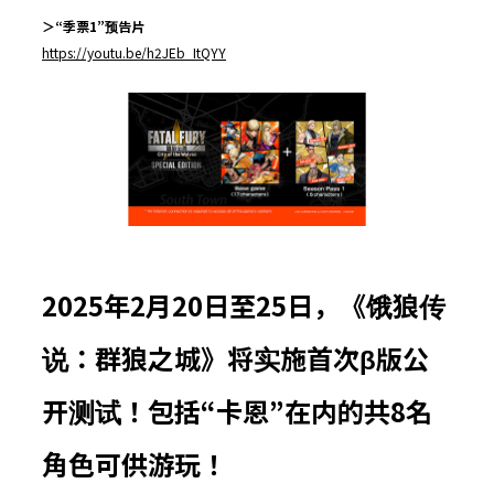
＞
“
季票
1”
预告片
https://youtu.be/h2JEb_ItQYY
2025
年
2
月
20
日至
25
日，《饿狼传
说：群狼之城》将实施首次
β
版公
开测试！包括
“
卡恩
”
在内的共
8
名
角色可供游玩！