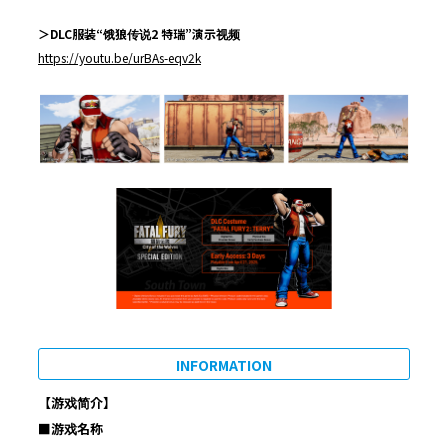
＞
DLC
服装
“
饿狼传说
2
特瑞
”
演示视频
https://youtu.be/urBAs-eqv2k
INFORMATION
【游戏简介】
■
游戏名称