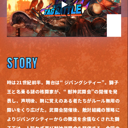
STORY
時は21世紀前半。舞台は“ ジパングシティー”。
獅子
王と名乗る謎の格闘家が、“ 獣神武闘会”の開催を発
表し、
声明後、腕に覚えのある者たちがルール無用の
闘いをくり広げた。
武闘会開催後、
敵対組織の策略に
よりジパングシティーからの撤退を余儀なくされた獅