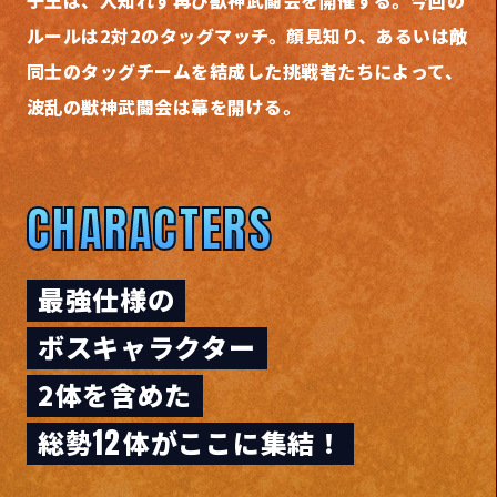
子王は、
人知れず再び獣神武闘会を開催する。
今回の
ルールは2対2のタッグマッチ。
顔見知り、あるいは敵
同士のタッグチームを結成した挑戦者たちによって、
波乱の獣神武闘会は幕を開ける。
CHARACTERS
最強仕様の
ボスキャラクター
2体を含めた
12
総勢
体がここに集結！