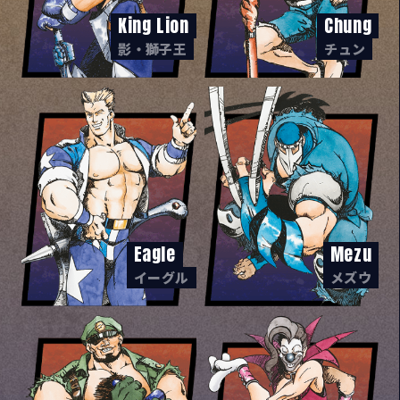
King Lion
Chung
影・獅子王
チュン
Eagle
Mezu
イーグル
メズウ