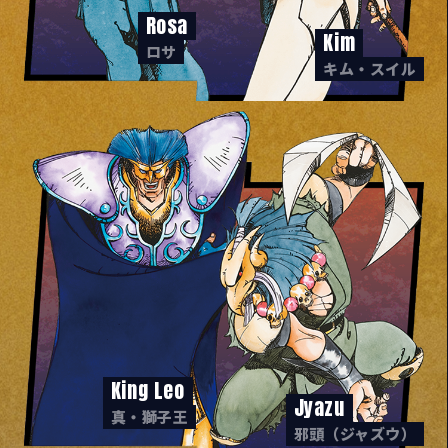
Rosa
Kim
ロサ
キム・スイル
King Leo
Jyazu
真・獅子王
邪頭（ジャズウ）