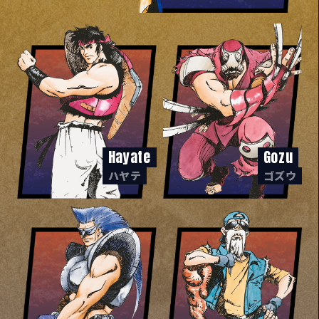
Hayate
Gozu
ハヤテ
ゴズウ