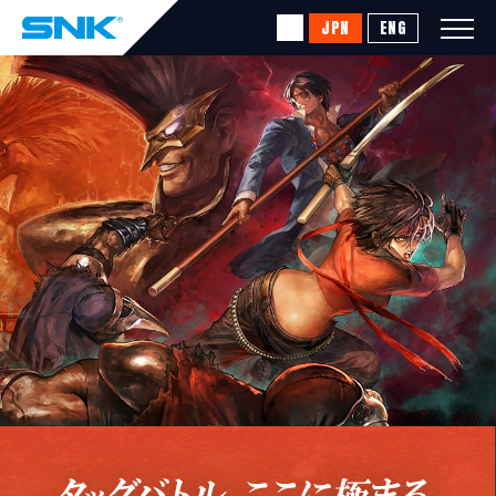
JPN
ENG
SNK®