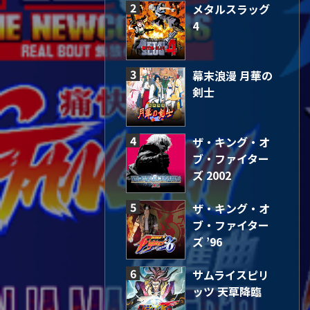
2
メタルスラッグ
4
3
幕末浪漫 月華の
剣士
4
ザ・キング・オ
ブ・ファイター
ズ 2002
5
ザ・キング・オ
ブ・ファイター
ズ ’96
6
サムライスピリ
ッツ 天草降臨