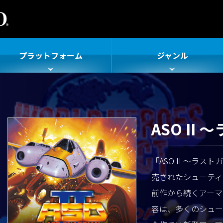
プラットフォーム
ジャンル
ASO I
「ASO II ～ラス
売されたシューティ
前作から続くアーマ
容は、多くのシュー