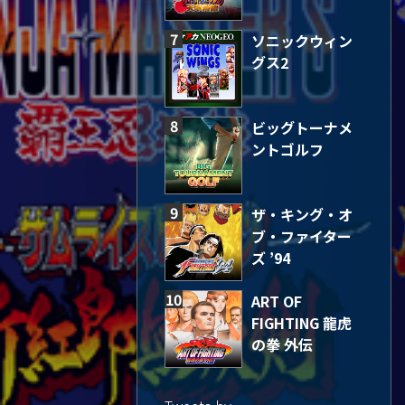
7
ソニックウィン
グス2
8
ビッグトーナメ
ントゴルフ
9
ザ・キング・オ
ブ・ファイター
ズ ’94
10
ART OF
FIGHTING 龍虎
の拳 外伝