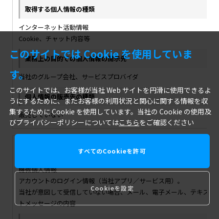
インターネット活動情報
Cookie、チャット内容等
このサイトでは Cookie を使用していま
す。
当社のグループ会社、サービスプロバイダ
このサイトでは、お客様が当社 Web サイトを円滑に使用できるよ
うにするために、またお客様の利用状況と関心に関する情報を収
集するために Cookie を使用しています。当社の Cookie の使用及
販売していない
びプライバシーポリシーについては
こちら
をご確認ください
すべてのCookieを許可
機微個人情報
アカウントのログイン情報（当社アプリ／サービス用）。
Cookieを設定
当社が意図して受信していない場合、メール、電子メール、テキス
トメッセージの内容