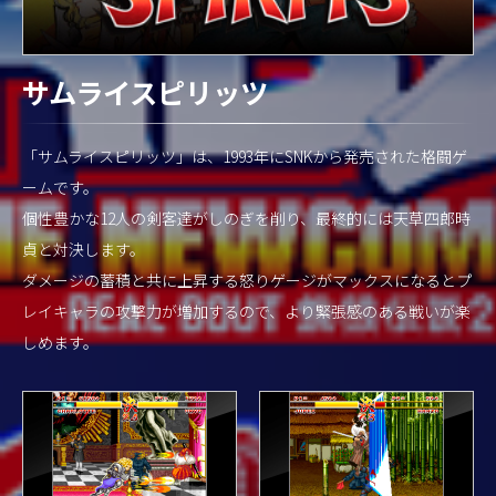
サムライスピリッツ
「サムライスピリッツ」は、1993年にSNKから発売された格闘ゲ
ームです。
個性豊かな12人の剣客達がしのぎを削り、最終的には天草四郎時
貞と対決します。
ダメージの蓄積と共に上昇する怒りゲージがマックスになるとプ
レイキャラの攻撃力が増加するので、より緊張感のある戦いが楽
しめます。