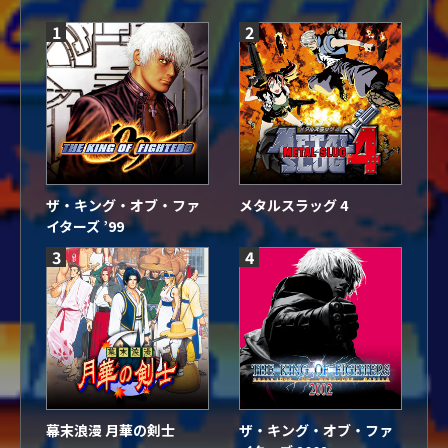
1
2
ザ・キング・オブ・ファ
メタルスラッグ 4
イターズ ’99
3
4
幕末浪漫 月華の剣士
ザ・キング・オブ・ファ