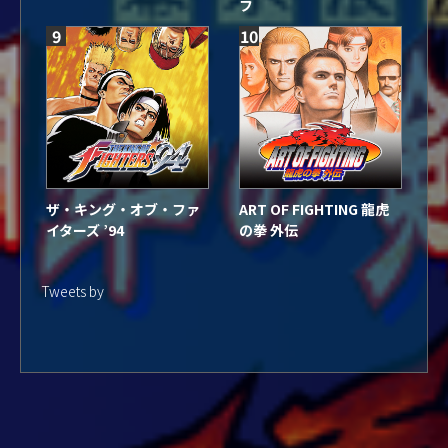
フ
9
10
ザ・キング・オブ・ファ
ART OF FIGHTING 龍虎
イターズ ’94
の拳 外伝
Tweets by