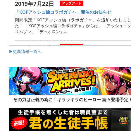
2019年7月22日
アップデート
「KOFアッシュ編コラボガチャ」開催のお知らせ
期間限定「KOFアッシュ編コラボガチャ」を追加いたしま
た！ 「KOFアッシュ編コラボガチャ」からは、「アッシュ・
リムゾン」「デュオロン」…
2019年7月15日
アップデート
▶︎更新情報一覧へ
「ダークマター【超変身】」UR英雄結晶ガチャ開催のお
らせ
期間限定の｢UR英雄結晶ガチャ｣の開催をお知らせします
｢UR英雄結晶ガチャ｣はURヒーローや英雄結晶キー、奥義素
などが排出されるガチャ…
2019年7月15日
アップデート
その力は正義の為に！キラッキラのヒーロー 続々登場予定
「アクアマリン【超変身】」UR英雄結晶ガチャ開催のお
らせ
期間限定の｢UR英雄結晶ガチャ｣の開催をお知らせします
｢UR英雄結晶ガチャ｣はURヒーローや英雄結晶キー、奥義素
などが排出されるガチャ…