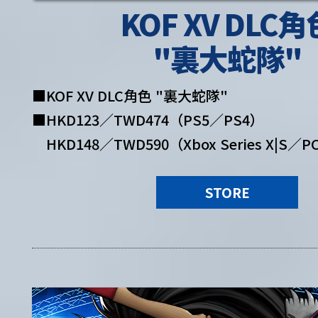
KOF XV DLC角
"裏大蛇隊"
■KOF XV DLC角色 "裏大蛇隊"
■HKD123／TWD474（PS5／PS4）
HKD148／TWD590（Xbox Series X|S／P
STORE