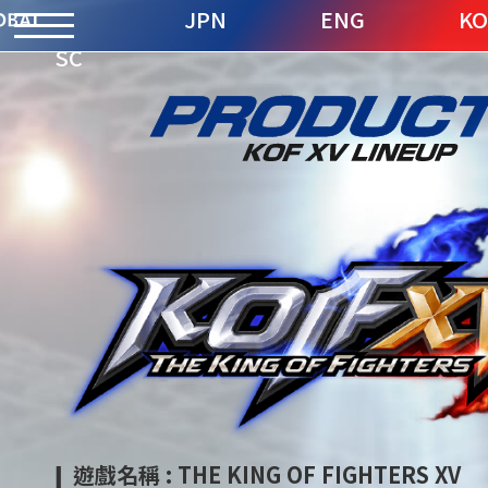
JPN
ENG
KO
SC
❙ 遊戲名稱 : THE KING OF FIGHTERS XV