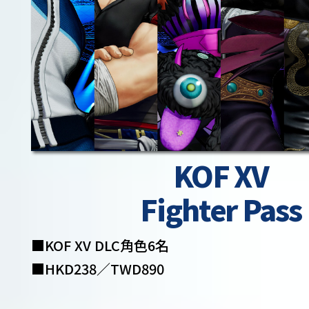
KOF XV
Fighter Pass
■KOF XV DLC角色6名
■HKD238／TWD890