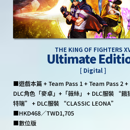
THE KING OF FIGHTERS X
Ultimate Editi
[ Digital ]
■遊戲本篇 + Team Pass 1 + Team Pass 2 + F
DLC角色「麥卓」+「薇絲」 + DLC服裝 “
特瑞” + DLC服裝 “CLASSIC LEONA”
■HKD468／TWD1,705
■數位版