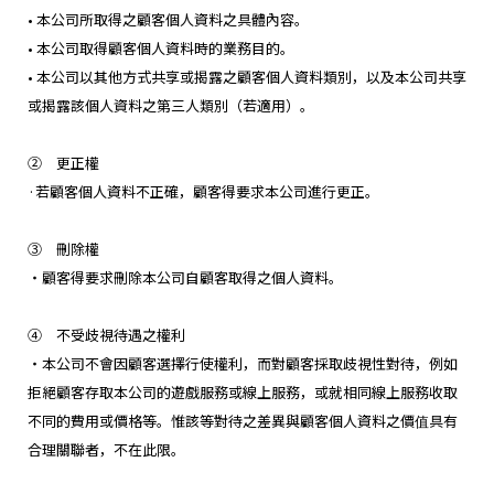
• 本公司所取得之顧客個人資料之具體內容。
• 本公司取得顧客個人資料時的業務目的。
• 本公司以其他方式共享或揭露之顧客個人資料類別，以及本公司共享
或揭露該個人資料之第三人類別（若適用）。
② 更正權
·若顧客個人資料不正確，顧客得要求本公司進行更正。
③ 刪除權
・顧客得要求刪除本公司自顧客取得之個人資料。
④ 不受歧視待遇之權利
・本公司不會因顧客選擇行使權利，而對顧客採取歧視性對待，例如
拒絕顧客存取本公司的遊戲服務或線上服務，或就相同線上服務收取
不同的費用或價格等。惟該等對待之差異與顧客個人資料之價值具有
合理關聯者，不在此限。