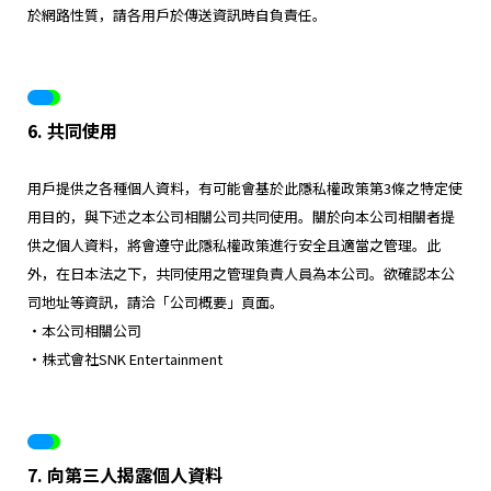
於網路性質，請各用戶於傳送資訊時自負責任。
6. 共同使用
用戶提供之各種個人資料，有可能會基於此隱私權政策第3條之特定使
用目的，與下述之本公司相關公司共同使用。關於向本公司相關者提
供之個人資料，將會遵守此隱私權政策進行安全且適當之管理。此
外，在日本法之下，共同使用之管理負責人員為本公司。欲確認本公
司地址等資訊，請洽「公司概要」頁面。
・本公司相關公司
・株式會社SNK Entertainment
7. 向第三人揭露個人資料