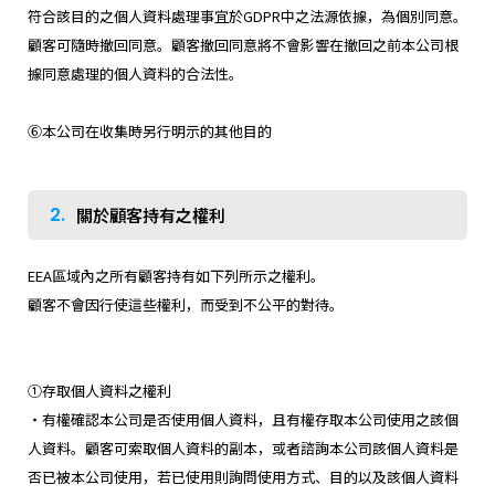
符合該目的之個人資料處理事宜於GDPR中之法源依據，為個別同意。
顧客可隨時撤回同意。顧客撤回同意將不會影響在撤回之前本公司根
據同意處理的個人資料的合法性。
⑥本公司在收集時另行明示的其他目的
2.
關於顧客持有之權利
EEA區域內之所有顧客持有如下列所示之權利。
顧客不會因行使這些權利，而受到不公平的對待。
①存取個人資料之權利
・有權確認本公司是否使用個人資料，且有權存取本公司使用之該個
人資料。顧客可索取個人資料的副本，或者諮詢本公司該個人資料是
否已被本公司使用，若已使用則詢問使用方式、目的以及該個人資料