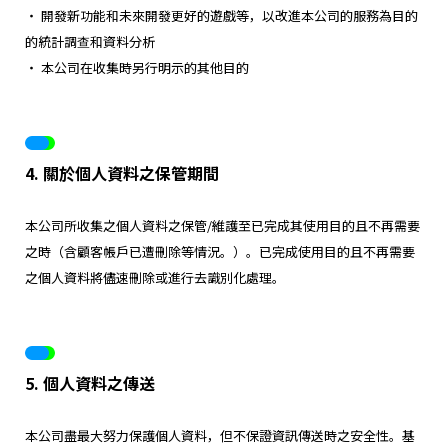
・ 開發新功能和未來開發更好的遊戲等，以改進本公司的服務為目的
的統計調查和資料分析
・ 本公司在收集時另行明示的其他目的
4. 關於個人資料之保管期間
本公司所收集之個人資料之保管/維護至已完成其使用目的且不再需要
之時（含顧客帳戶已遭刪除等情況。）。已完成使用目的且不再需要
之個人資料將儘速刪除或進行去識別化處理。
5. 個人資料之傳送
本公司盡最大努力保護個人資料，但不保證資訊傳送時之安全性。基