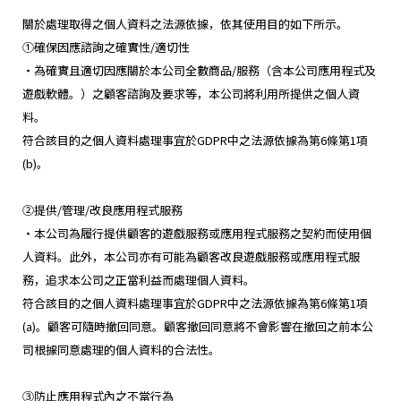
關於處理取得之個人資料之法源依據，依其使用目的如下所示。
①確保因應諮詢之確實性/適切性
・為確實且適切因應關於本公司全數商品/服務（含本公司應用程式及
遊戲軟體。）之顧客諮詢及要求等，本公司將利用所提供之個人資
料。
符合該目的之個人資料處理事宜於GDPR中之法源依據為第6條第1項
(b)。
②提供/管理/改良應用程式服務
・本公司為履行提供顧客的遊戲服務或應用程式服務之契約而使用個
人資料。此外，本公司亦有可能為顧客改良遊戲服務或應用程式服
務，追求本公司之正當利益而處理個人資料。
符合該目的之個人資料處理事宜於GDPR中之法源依據為第6條第1項
(a)。顧客可隨時撤回同意。顧客撤回同意將不會影響在撤回之前本公
司根據同意處理的個人資料的合法性。
③防止應用程式內之不當行為