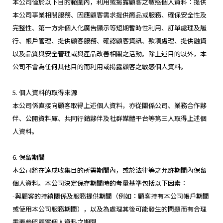
本公司僅於以下目的範圍內，利用或揭露顧客之敏感個人資料：提供
本公司事業相關服務、因應顧客需求提供商品或服務、確保安全性及
完整性、第一方非個人化廣告顯示等短期暫時性利用、訂單處理及履
行、帳戶管理、提供顧客服務、確認顧客資訊、款項處理、提供融資
以及品質與安全管理或與產品改善相關之活動。除上述目的以外，本
公司不會為任何其他目的而利用或揭露顧客之敏感個人資料。
5. 個人資料的取得來源
本公司係直接向顧客取得上述個人資料，亦從關係公司、業務合作夥
伴、公開資料庫、共同行銷夥伴及社群媒體平台等第三人取得上述個
人資料。
GLOBAL
6. 保留期間
JPN
ENG
한글
繁体
簡体
本公司將在達成收集目的所需期間內，或於法律等之允許期間內保留
個人資料。本公司決定保存期間時的考量基準包括以下因素：
-與顧客的持續關係及服務提供期間（例如：顧客持有本公司帳戶期間
或使用本公司服務期間），以及為處理其後可能發生的問題而有合理
需要參照顧客個人資料之期間