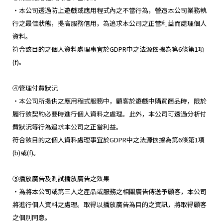
・本公司透過防止遊戲或應用程式內之不當行為，營造本公司業務執
行之最佳狀態，提高服務信用，為追求本公司之正當利益而處理個人
資料。
符合該目的之個人資料處理事宜於GDPR中之法源依據為第6條第1項
(f)。
④管理付費狀況
・本公司所提供之應用程式服務中，顧客於遊戲中購買商品時，限於
履行該契約必要時進行個人資料之處理。此外，本公司可透過分析付
費狀況等行為追求本公司之正當利益。
符合該目的之個人資料處理事宜於GDPR中之法源依據為第6條第1項
(b)或(f)。
⑤播放廣告及測試播放廣告之效果
・為將本公司或第三人之產品或服務之相關廣告傳送予顧客，本公司
將進行個人資料之處理。取得以播放廣告為目的之資訊，將取得顧客
之個別同意。