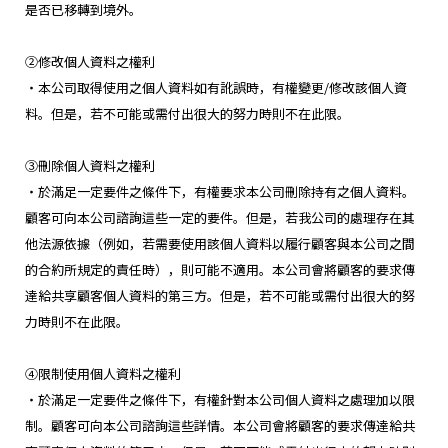
是否已移轉到境外。
②修改個人資料之權利
・本公司取得使用之個人資料如有訛誤時，有權變更/修改該個人資
料。但是，若不可能或需付出很大的努力時則不在此限。
③刪除個人資料之權利
・於滿足一定要件之條件下，有權要求本公司刪除持有之個人資料。
顧客可向本公司諮詢這些一定的要件。但是，若我公司的處理存在其
他法源依據（例如，若需要使用該個人資料以履行顧客與本公司之間
的合約所規定的責任時），則可能不適用。本公司會將顧客的要求傳
達給共享顧客個人資料的第三方。但是，若不可能或需付出很大的努
力時則不在此限。
④限制使用個人資料之權利
・於滿足一定要件之條件下，有權針對本公司個人資料之處理加以限
制。顧客可向本公司諮詢這些詳情。本公司會將顧客的要求傳達給共