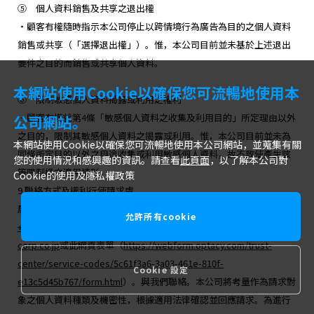
⑤ 個人資料銷售及共享之退出權
・顧客有權隨時指示本公司停止以跨情境行為廣告為目的之個人資料
銷售或共享（「選擇退出權」）。惟，本公司目前並未基於上述退出
要件之目的而銷售或共享個人資料。
本網站使用Cookie以確保您可流暢地使用本
⑥ 限制敏感個人資料揭露或利用之權利
・顧客有權就第4條「敏感個人資料之收集及利用目的」所定理由以外
公司網站。
之目的，限制其敏感個人資料之揭露或利用。惟，本公司目前並未為
本網站使用Cookie以確保您可流暢地使用本公司網站，並蒐集有關
同條所定目的以外之用途收集或利用敏感個人資料，故不致使產生該
您的使用情況和感興趣的資訊。請查看
此頁面
，以了解本公司對
等限制權之適用情形。
Cookie的使用及隱私權政策
9.聯絡方式及權利行使請求處
居住於美國加州之當事人權利相關請求，請透過免付費電話
允許所有cookie
+1（866）467-8688
（服務代碼：2317）、
dataprivacy@snk-
corp.co.jp
或此網頁表單（
https://webform.optacy.com/trust-
center/service-codes/5c61f3a6-3a03-461e-810f-
Cookie 設定
e13c5d45b767/form.html
）。與我們聯絡。本公司將考量作為請求對
象之個人資料種類及機密性，根據適用法律確認並回應請求。為進行