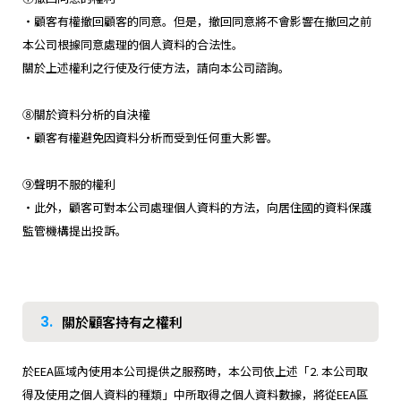
・顧客有權撤回顧客的同意。但是，撤回同意將不會影響在撤回之前
本公司根據同意處理的個人資料的合法性。
關於上述權利之行使及行使方法，請向本公司諮詢。
⑧關於資料分析的自決權
・顧客有權避免因資料分析而受到任何重大影響。
⑨聲明不服的權利
・此外，顧客可對本公司處理個人資料的方法，向居住國的資料保護
監管機構提出投訴。
3.
關於顧客持有之權利
於EEA區域內使用本公司提供之服務時，本公司依上述「2. 本公司取
得及使用之個人資料的種類」中所取得之個人資料數據，將從EEA區