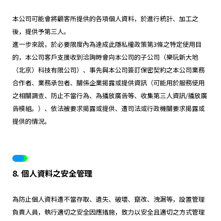
本公司可能會將顧客所提供的各項個人資料，於進行統計、加工之
後，提供予第三人。
進一步來說，於必要限度內為達成此隱私權政策第3條之特定使用目
的，本公司客戶支援收到洽詢時會向本公司的子公司（樂玩新大地
（北京）科技有限公司）、事先與本公司簽訂保密契約之本公司業務
合作者、業務承包者、關係企業揭露或提供資訊（可能用於服務使用
之相關調查、防止不當行為、為播放廣告等、收集第三人資訊/播放廣
告模組。）、依法被要求揭露或提供、遭司法或行政機關要求揭露或
提供的情況。
8. 個人資料之安全管理
為防止個人資料遭不當存取、遺失、破壞、竄改、洩漏等，設置管理
負責人員，執行適切之安全因應措施，致力以安全且適切之方式管理