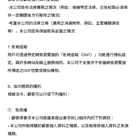
-本公司負有法律義務之情況（例如：根據特定法律，交易紀錄必須保
存一定期間後方可刪除之情況）
-考量本公司的法律立場（適用之消滅時效、訴訟、主管機關調查
等），本公司認為保留較為妥當之情況
7. 拒絕追蹤
用戶可透過特定網頁瀏覽器的「拒絕追蹤（DNT）」功能進行隱私設
定。與許多網站及線上服務相同，本公司不支援亦不依循網頁瀏覽器
所傳送之DNT信號或類似機制。
8．加州居民的權利
根據法令，顧客可以行使下列權利：
① 知悉權
・顧客得要求本公司揭露其提出要求前12個月內的下列資訊：
• 本公司所取得關於顧客個人資料之種類，以及取得該個人資料之來源
種類。