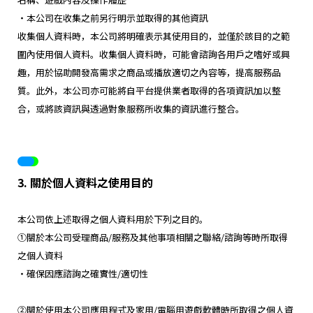
・本公司在收集之前另行明示並取得的其他資訊
收集個人資料時，本公司將明確表示其使用目的，並僅於該目的之範
圍內使用個人資料。收集個人資料時，可能會諮詢各用戶之嗜好或興
趣，用於協助開發高需求之商品或播放適切之內容等，提高服務品
質。此外，本公司亦可能將自平台提供業者取得的各項資訊加以整
合，或將該資訊與透過對象服務所收集的資訊進行整合。
3. 關於個人資料之使用目的
本公司依上述取得之個人資料用於下列之目的。
①關於本公司受理商品/服務及其他事項相關之聯絡/諮詢等時所取得
之個人資料
・確保因應諮詢之確實性/適切性
②關於使用本公司應用程式及家用/電腦用遊戲軟體時所取得之個人資