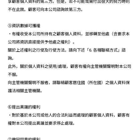
享顧客個人資料的第三方。但是，若不可能或需付出很大的努力時則
不在此限。顧客可向本公司諮詢該第三方。
⑤資訊數據可攜權
・有權收受本公司所持有之顧客個人資料，並移轉至他處（含要求本
公司將資訊直接提供予他處之權利）。
關於上述權利之行使及行使方法，請向下述「6. 各種聯絡方式」諮
詢。
此外，關於個人資料之使用/處理，顧客有權向主管機關聲明對本公司
不服。
向主管機關聲明不服者，請聯絡顧客居住國（所在國）之個人資料保
護法相關主管機關。
⑥提出異議的權利
・對於基於本公司或他人的合法利益而處理的顧客個人資料，顧客有
權對本公司提出異議並要求停止處理。
⑦撤回同意的權利