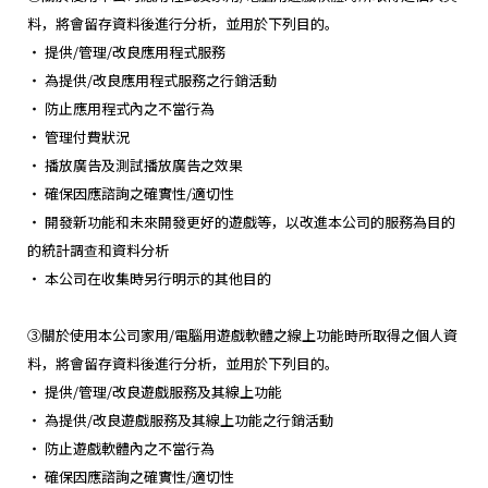
料，將會留存資料後進行分析，並用於下列目的。
・ 提供/管理/改良應用程式服務
・ 為提供/改良應用程式服務之行銷活動
・ 防止應用程式內之不當行為
・ 管理付費狀況
・ 播放廣告及測試播放廣告之效果
・ 確保因應諮詢之確實性/適切性
・ 開發新功能和未來開發更好的遊戲等，以改進本公司的服務為目的
的統計調查和資料分析
・ 本公司在收集時另行明示的其他目的
③關於使用本公司家用/電腦用遊戲軟體之線上功能時所取得之個人資
料，將會留存資料後進行分析，並用於下列目的。
・ 提供/管理/改良遊戲服務及其線上功能
・ 為提供/改良遊戲服務及其線上功能之行銷活動
・ 防止遊戲軟體內之不當行為
・ 確保因應諮詢之確實性/適切性