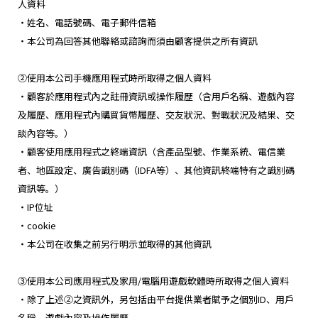
人資料
・姓名、電話號碼、電子郵件信箱
・本公司為回答其他聯絡或諮詢而須由顧客提供之所有資訊
②使用本公司手機應用程式時所取得之個人資料
・顧客於應用程式內之註冊資訊或操作履歷（含用戶名稱、遊戲內容
及履歷、應用程式內購買貨幣履歷、交友狀況、對戰狀況及結果、交
談內容等。）
・顧客使用應用程式之終端資訊（含產品型號、作業系統、電信業
者、地區設定、廣告識別碼（IDFA等）、其他資訊終端特有之識別碼
資訊等。）
・IP位址
・cookie
・本公司在收集之前另行明示並取得的其他資訊
③使用本公司應用程式及家用/電腦用遊戲軟體時所取得之個人資料
・除了上述②之資訊外，另包括由平台提供業者賦予之個別ID、用戶
名稱、遊戲內容及操作履歷