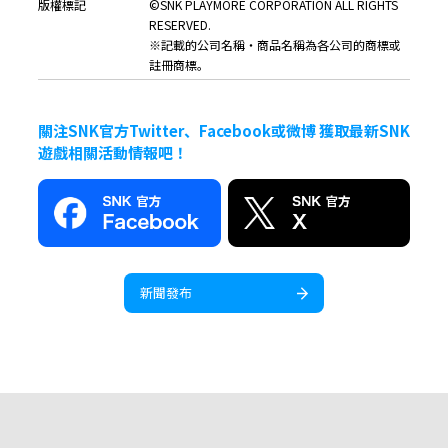
版權標記
©SNK PLAYMORE CORPORATION ALL RIGHTS
RESERVED.
※記載的公司名稱・商品名稱為各公司的商標或
註冊商標。
關注SNK官方Twitter、Facebook或微博 獲取最新SNK
遊戲相關活動情報吧！
新聞發布