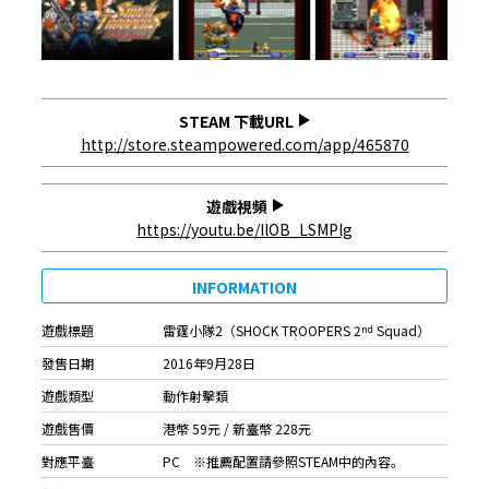
STEAM 下載URL
http://store.steampowered.com/app/465870
遊戲視頻
https://youtu.be/IlOB_LSMPlg
INFORMATION
遊戲標題
雷霆小隊2（SHOCK TROOPERS 2
Squad）
nd
發售日期
2016年9月28日
遊戲類型
動作射擊類
遊戲售價
港幣 59元 / 新臺幣 228元
對應平臺
PC ※推薦配置請參照STEAM中的內容。