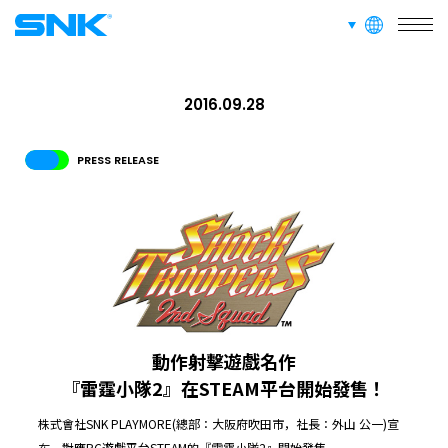
SERVICE
languages
業務介紹
snk corporation
2016.09.28
RECRUIT
招募資訊
PRESS RELEASE
ABOUT
網站信息
招募資訊
面向愛好者的內容
動作射擊遊戲名作
『雷霆小隊2』在STEAM平台開始發售！
株式會社SNK PLAYMORE(總部：大阪府吹田市，社長：外山 公一)宣
布，對應PC遊戲平台STEAM的『雷霆小隊2』開始發售。