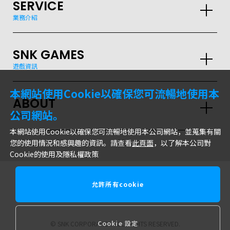
SERVICE
業務介紹
SNK GAMES
遊戲資訊
GLOBAL
本網站使用Cookie以確保您可流暢地使用本
ABOUT
JPN
ENG
한글
繁体
簡体
公司網站。
網站信息
本網站使用Cookie以確保您可流暢地使用本公司網站，並蒐集有關
您的使用情況和感興趣的資訊。請查看
此頁面
，以了解本公司對
Cookie的使用及隱私權政策
允許所有cookie
株式會社SNK
Cookie 設定
© SNK CORPORATION ALL RIGHTS RESERVED.