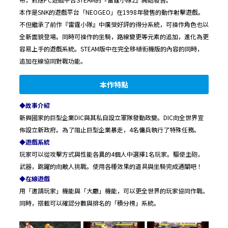
本作是SNK的遊戲平台「NEOGEO」在1998年發售的動作射擊遊戲。
不但繼承了前作『雷霆小隊』中廣受好評的得分系統，可操作角色也以
全新面貌登場。同時可操作的坐騎，路線變更等元素的追加，進化為更
容易上手的遊戲系統。STEAM版中在完全移植街機版的內容的同時，
追加在線協同對戰功能。
本作特點
◆故事介紹
新興國家的巨型企業DIC與其私自設立軍隊發動政變。DIC向全世界宣
佈設立新政府。為了阻止巨型企業暴走，4名傭兵執行了特殊任務。
◆遊戲系統
玩家可以從攻擊方式與性能各異的4個人中選擇1名玩家。驅使主砲，
武器，跳躍的向敵人挑戰。使用各種效果的道具與坐騎完成通關吧！
◆在線遊戲
用「邀請玩家」機能與「大廳」機能，可以更全世界的玩家協同作戰。
同時，搭載可以確認分數與排名的「積分榜」系統。