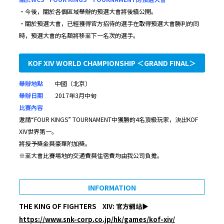
・今後，關於各個區域舉辦的預選大會將後續公開。
・關於預選大會，已經獲得官方招待的選手在取得預選大會勝利的同
時，預選大會的名額將移至下一名次的選手。
KOF XIV WORLD CHAMPIONSHIP ＜GRAND FINAL＞
舉辦地點
中國（北京）
舉辦日期
2017年3月中旬
比賽內容
邀請“FOUR KINGS” TOURNAMENT中獲勝的4名頂級玩家，決出KOF
XIV世界第一。
將授予獎金與豪華附加獎。
※至大會比賽場地的交通費與住宿費均由我公司負擔。
INFORMATION
THE KING OF FIGHTERS XIV: 官方網站▶︎
https://www.snk-corp.co.jp/hk/games/kof-xiv/