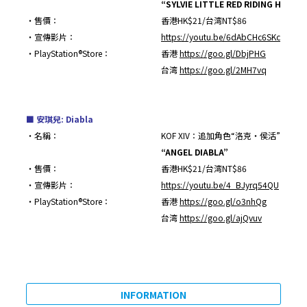
“SYLVIE LITTLE RED RIDING HOOD”
・售價：
香港HK$21/台湾NT$86
・宣傳影片：
https://youtu.be/6dAbCHc6SKc
・PlayStation®Store：
香港
https://goo.gl/DbjPHG
台湾
https://goo.gl/2MH7vq
■
安琪兒: Diabla
・名稱：
KOF XIV：追加角色“洛克・侯活”
“ANGEL DIABLA”
・售價：
香港HK$21/台湾NT$86
・宣傳影片：
https://youtu.be/4_BJyrq54QU
・PlayStation®Store：
香港
https://goo.gl/o3nhQg
台湾
https://goo.gl/ajQvuv
INFORMATION