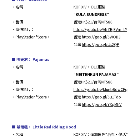
・名稱：
KOF XIV： DLC服裝
“KULA SUNDRESS”
・售價：
香港HK$21/台湾NT$86
・宣傳影片：
https://youtu.be/ANZRjEVm_LY
・PlayStation®Store：
香港
https://goo.gl/5WOD3I
台湾
https://goo.gl/iJs2QP
■
明天君： Pajamas
・名稱：
KOF XIV： DLC服裝
“MEITENKUN PAJAMAS”
・售價：
香港HK$21/台湾NT$86
・宣傳影片：
https://youtu.be/Munb6dwCFqg
・PlayStation®Store：
香港
https://goo.gl/5u1Tdo
台湾
https://goo.gl/YXqMhV
■
希爾薇： Little Red Riding Hood
・名稱：
KOF XIV：追加角色“洛克・侯活”