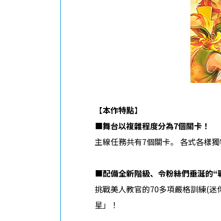
【
本作特點
】
■
舞台以複雜程度分為7個關卡！
主線任務共有7個關卡。 各式各樣
■
配備全新階級、令粉絲們垂涎的“戰鬥軍校
挑戰美人教官的70多項嚴格訓練(
星」！