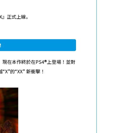
網站地圖
隱私政策
使用條款
 XX』正式上線。
！
上線。現在本作終於在PS4®上登場！並對
X”的“XX” 新衝擊！