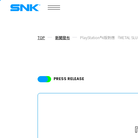
遊戲資訊
入口網站
產品介紹
snk corporation
COMPANY
公司概要
TOP
新聞發布
PlayStation®4版對應 『METAL
PRESS RELEASE
公司概要
新聞發布
話題
核心成員
『
招募資訊