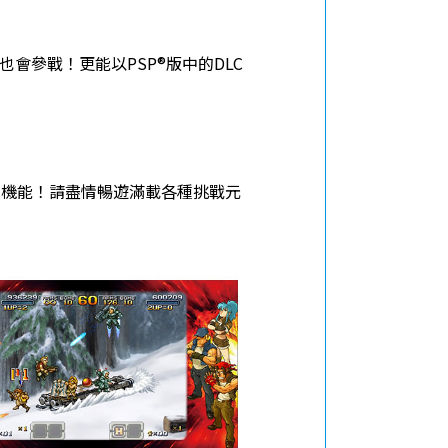
會參戰！更能以PSP®版中的DLC
ay)機能！請盡情暢遊滿載各種挑戰元