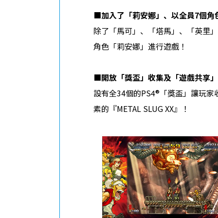
■
加入了「莉安娜」、以全員7個角
除了「馬可」、「塔馬」、「英里」及
角色「莉安娜」進行遊戲！
■
開放「獎盃」收集及「遊戲共享」
設有全34個的PS4®「獎盃」讓玩家
素的『METAL SLUG XX』！