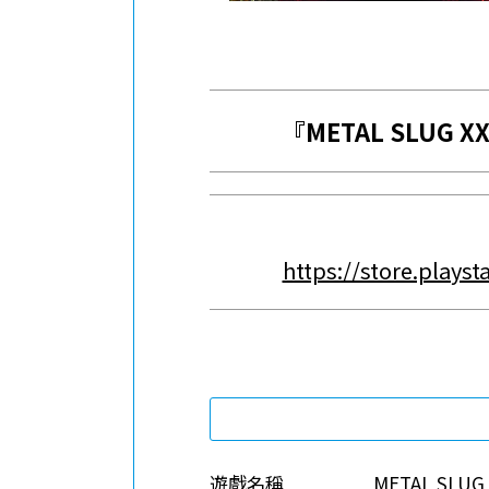
『METAL SLUG 
https://store.play
遊戲名稱
METAL SLU