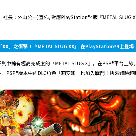
：外山公一)宣佈, 對應PlayStation®4版『METAL SLUG
「XX」之衝撃！『METAL SLUG XX』 在PlayStation®4上登場
，繼系列中擁有極高完成度的『METAL SLUG X』，在PSP®平台
外，PSP®版本中的DLC角色「莉安娜」也加入戰鬥！快來體驗超越“