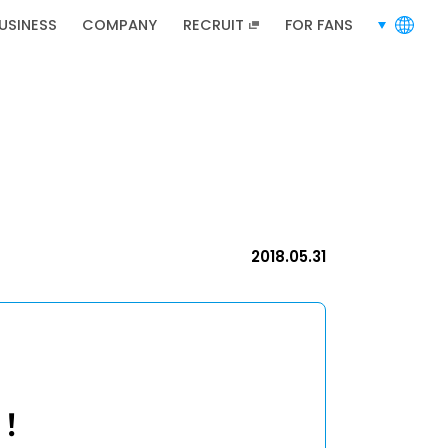
USINESS
COMPANY
RECRUIT
FOR FANS
languages
RECRUIT
招募資訊
2018.05.31
招募資訊
線！