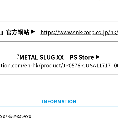
XX』官方網站
https://www.snk-corp.co.jp/hk
『METAL SLUG XX』PS Store
station.com/en-hk/product/JP0576-CUSA11717_
INFORMATION
G XX/ 合金彈頭XX