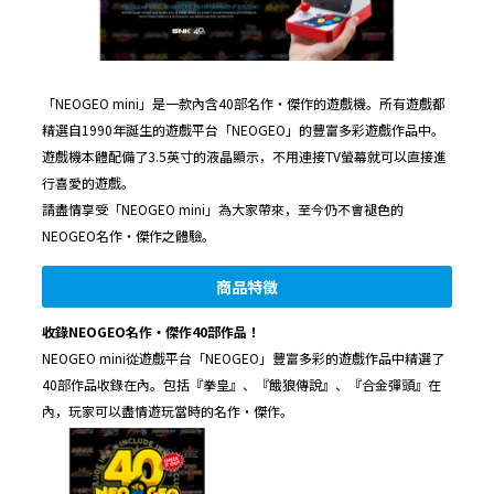
「NEOGEO mini」是一款內含40部名作・傑作的遊戲機。所有遊戲都
精選自1990年誕生的遊戲平台「NEOGEO」的豐富多彩遊戲作品中。
遊戲機本體配備了3.5英寸的液晶顯示，不用連接TV螢幕就可以直接進
行喜愛的遊戲。
請盡情享受「NEOGEO mini」為大家帶來，至今仍不會褪色的
NEOGEO名作・傑作之體驗。
商品特徵
收錄NEOGEO名作・傑作40部作品！
NEOGEO mini從遊戲平台「NEOGEO」豐富多彩的遊戲作品中精選了
40部作品收錄在內。包括『拳皇』、『餓狼傳說』、『合金彈頭』在
內，玩家可以盡情遊玩當時的名作・傑作。