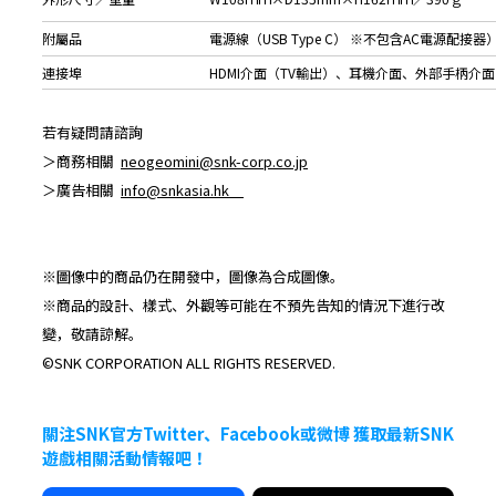
附屬品
電源線（USB Type C） ※不包含AC電源配接器
連接埠
HDMI介面（TV輸出）、耳機介面、外部手柄介面
若有疑問請諮詢
＞商務相關
neogeomini@snk-corp.co.jp
＞廣告相關
info@snkasia.hk
※圖像中的商品仍在開發中，圖像為合成圖像。
※商品的設計、樣式、外觀等可能在不預先告知的情況下進行改
變，敬請諒解。
©SNK CORPORATION ALL RIGHTS RESERVED.
關注SNK官方Twitter、Facebook或微博 獲取最新SNK
遊戲相關活動情報吧！