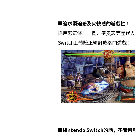
■
追求緊迫感及爽快感的遊戲性！
採用怒氣條、一閃、密奧義等歷代人
Switch上體驗正統對戰格鬥遊戲！
■
Nintendo Switch
的話，不管何