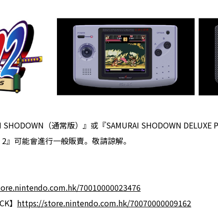
I SHODOWN（通常版）』或『SAMURAI SHODOWN DELU
！2』可能會進行一般販賣。敬請諒解。
store.nintendo.com.hk/70010000023476
ACK】
https://store.nintendo.com.hk/70070000009162