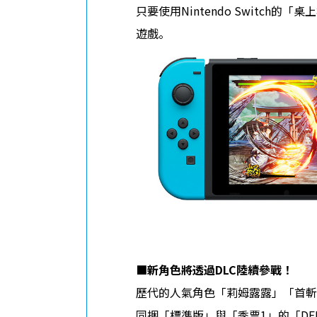
只要使用Nintendo Swit
遊戲。
■
新角色將透過
DLC
陸續參戰！
歷代的人氣角色「莉姆露露」「首斬
同捆「標準版」與「季票1」的「DE