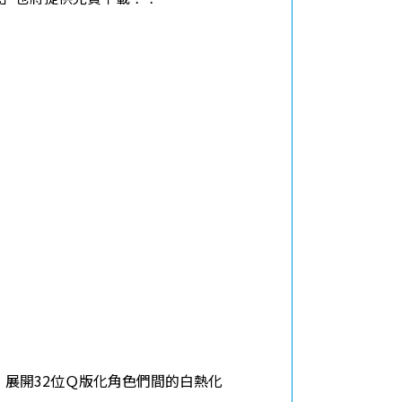
tch。展開32位Ｑ版化角色們間的白熱化