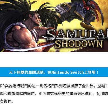
天下無雙的血鬪活劇，在Nintendo Switch上登場！
，用冷兵器進行戰鬥的這一劍戟格鬥系列遊戲風靡了全世界。歷經
觀和遊戲體驗的同時，更面向究極絕美的畫面做出進化。剎那間
h再次復甦。