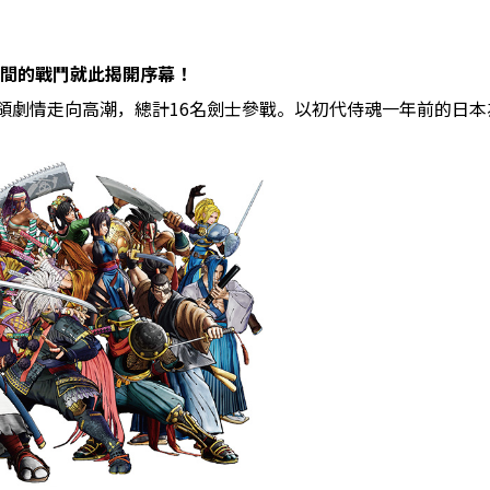
們間的戰鬥就此揭開序幕！
引領劇情走向高潮，總計16名劍士參戰。以初代侍魂一年前的日