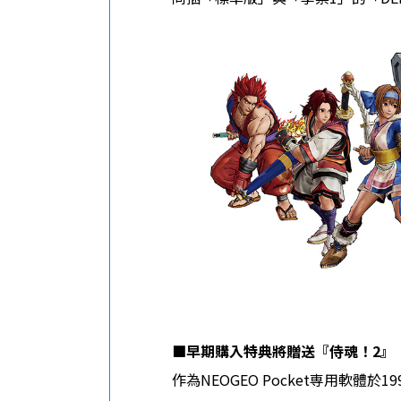
■
早期購入特典將贈送『侍魂！
2
』
作為NEOGEO Pocket専用軟體於