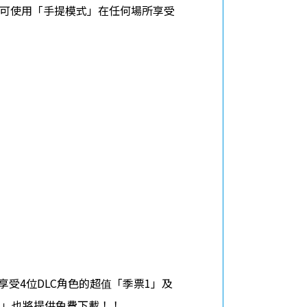
。更可使用「手提模式」在任何場所享受
受4位DLC角色的超值「季票1」及
閑丸」也將提供免費下載！！