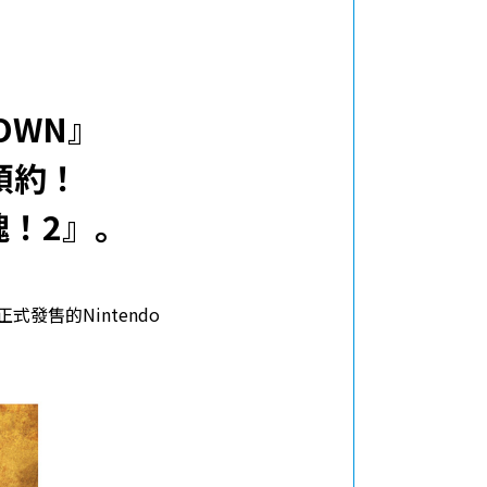
DOWN』
p預約！
侍魂！2』。
發售的Nintendo