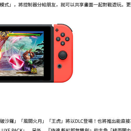
ch的「桌上模式」，將控制器分給朋友，就可以共享畫面一起對戰遊玩
破沙羅」「風間火月」「王虎」將以DLC登場！也將推出能直接享
LUXE PACK」。另外，『侍魂 斬紅郎無雙劍』的主角「緋雨