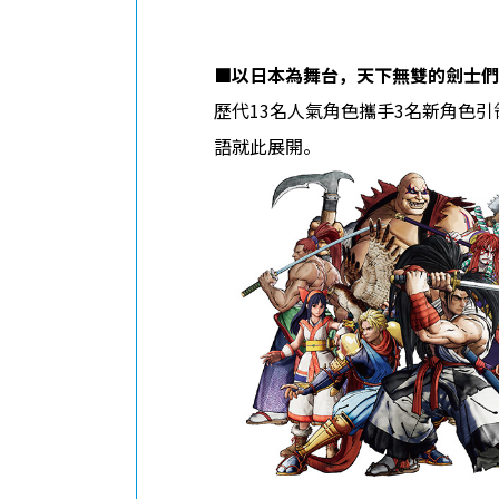
■
以日本為舞台，天下無雙的劍士
歷代13名人氣角色攜手3名新角色
語就此展開。