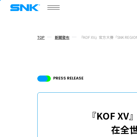
COMPANY
snk corporation
公司概要
TOP
新聞發布
『KOF XV』官方大賽「SNK RE
公司概要
PRESS RELEASE
新聞發布
話題
核心成員
『KOF XV
招募資訊
在全