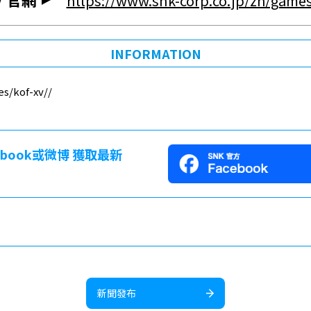
https://www.snk-corp.co.jp/zh/games
INFORMATION
s/kof-xv//
cebook或微博 獲取最新
新聞發布