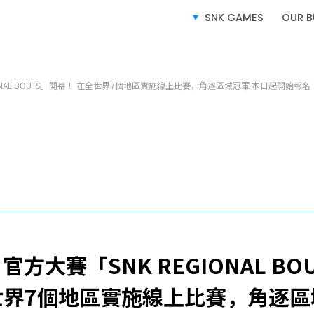
SNK GAMES
OUR B
SERVICE
業務介紹
GIONAL BOUTS」開幕！ 在全世界7個地區實施線上比賽，角逐區域冠軍 本日起開始報名
電子遊戲業務
授權業務
電子競技業務
』官方大賽「SNK REGIONAL B
世界7個地區實施線上比賽，角逐區