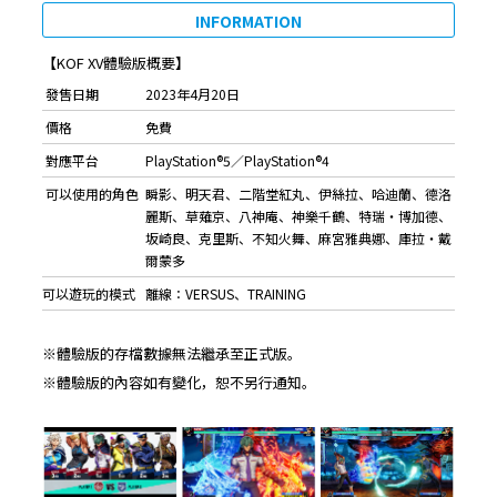
INFORMATION
【
KOF XV體驗版概要
】
發售日期
2023年4月20日
價格
免費
對應平台
PlayStation®5／PlayStation®4
可以使用的角色
瞬影、明天君、二階堂紅丸、伊絲拉、哈迪蘭、德洛
麗斯、草薙京、八神庵、神樂千鶴、特瑞・博加德、
坂崎良、克里斯、不知火舞、麻宮雅典娜、庫拉・戴
爾蒙多
可以遊玩的模式
離線：VERSUS、TRAINING
※體驗版的存檔數據無法繼承至正式版。
※體驗版的內容如有變化，恕不另行通知。