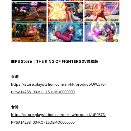
■PS Store：THE KING OF FIGHTERS XV體驗版
香港
https://store.playstation.com/en-hk/product/UP0576-
PPSA14288_00-KOF15DEMO0000000
台灣
https://store.playstation.com/en-tw/product/UP0576-
PPSA14288_00-KOF15DEMO0000000