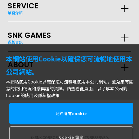
SERVICE
業務介紹
SNK GAMES
GLOBAL
遊戲資訊
JPN
ENG
한글
繁体
簡体
本網站使用Cookie以確保您可流暢地使用本
ABOUT
公司網站。
網站信息
本網站使用Cookie以確保您可流暢地使用本公司網站，並蒐集有關
您的使用情況和感興趣的資訊。請查看
此頁面
，以了解本公司對
Cookie的使用及隱私權政策
允許所有cookie
株式會社SNK
Cookie 設定
© SNK CORPORATION ALL RIGHTS RESERVED.