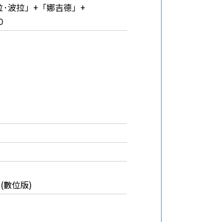
波拉·波拉」+「娜吉德」+
0
e (數位版)