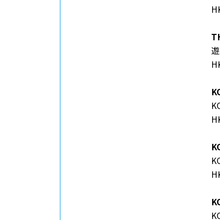
H
T
遊
H
K
K
H
K
K
H
KO
K