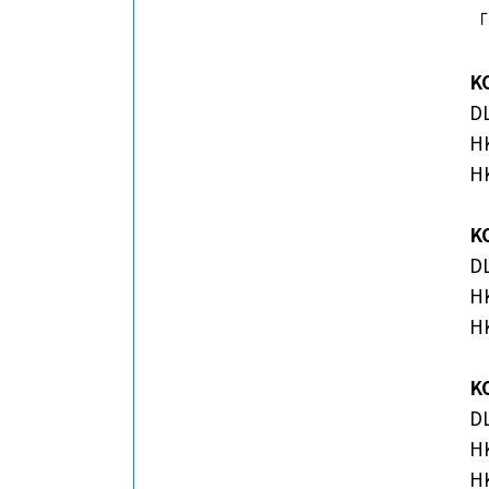
「
K
D
H
H
K
D
H
H
K
D
H
H