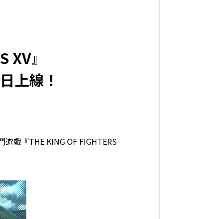
S XV』
6日上線！
HE KING OF FIGHTERS