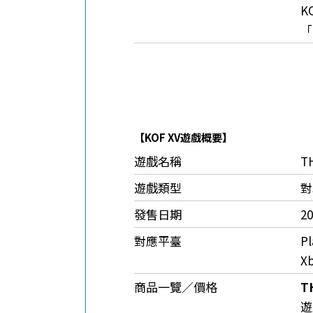
K
「
【
KOF XV
遊戲概要】
遊戲名稱
T
遊戲類型
對
發售日期
2
對應平臺
Pl
X
商品一覽／價格
T
遊