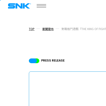
COMPANY
公司概要
snk corporation
TOP
新聞發布
對戰格鬥遊戲『THE KING OF F
公司概要
新聞發布
PRESS RELEASE
話題
核心成員
招募資訊
ABOUT
網站信息