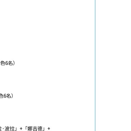
角色6名）
角色6名）
波拉·波拉」+「娜吉德」+