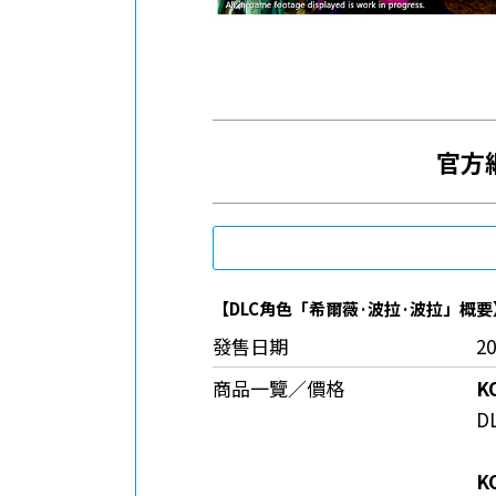
官方
【
DLC
角色「希爾薇
·
波拉
·
波拉」概要
發售日期
2
商品一覽／價格
K
D
KO