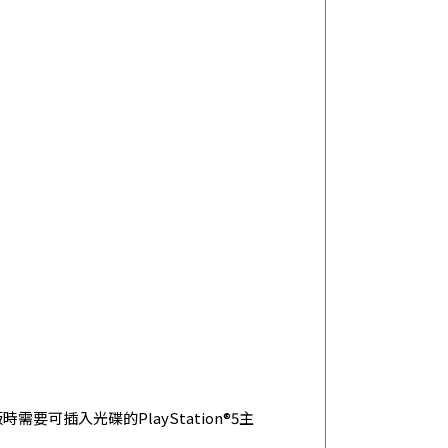
®5版時需要可插入光碟的PlayStation®5主