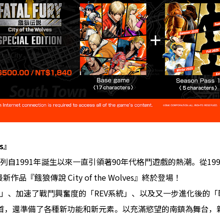
s
』
1991年誕生以來一直引領著90年代格鬥遊戲的熱潮。從1999年的
作品『餓狼傳說 City of the Wolves』終於登場！
」、加速了戰鬥興奮度的「REV系統」、以及又一步進化後的
首，還準備了各種新功能和新元素。以充滿慾望的南鎮為舞台，