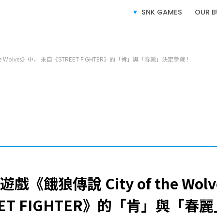
SERVICE
業務介紹
SNK GAMES
OUR B
he Wolves》中， 來自《STREET FIGHTER》的「肯」與「春麗」決定參戰！
電子遊戲業務
授權業務
電子競技業務
戲《餓狼傳說 City of the Wol
EET FIGHTER》的「肯」與「春