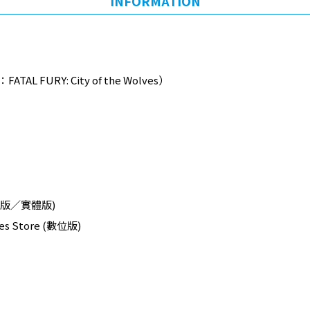
INFORMATION
ATAL FURY: City of the Wolves）
(數位版／實體版)
es Store (數位版)