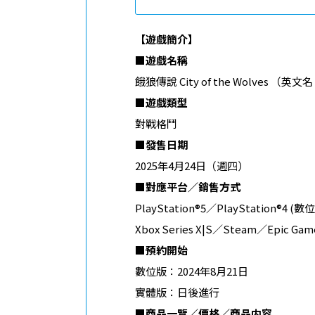
【遊戲簡介】
■
遊戲名稱
餓狼傳說 City of the Wolves （英文名：F
■
遊戲類型
對戰格鬥
■
發售日期
2025年4月24日（週四）
■
對應平台／銷售方式
PlayStation®5／PlayStation®4 
Xbox Series X|S／Steam／Epic Gam
■
預約開始
數位版：2024年8月21日
實體版：日後進行
■
商品一覽／價格／商品内容