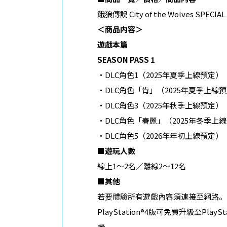
餓狼傳說 City of the Wolves SPECI
＜商品内容＞
遊戲本篇
SEASON PASS 1
・DLC角色1（2025年夏季上線預定）
・DLC角色「肯」（2025年夏季上線
・DLC角色3（2025年秋季上線預定）
・DLC角色「春麗」（2025年冬季上
・DLC角色5（2026年年初上線預定）
■
遊玩人數
線上1～2名／離線2～12名
■
其他
若要體驗所有遊戲內容須連接至網路。
PlayStation®4版可免費升級至PlayS
機。