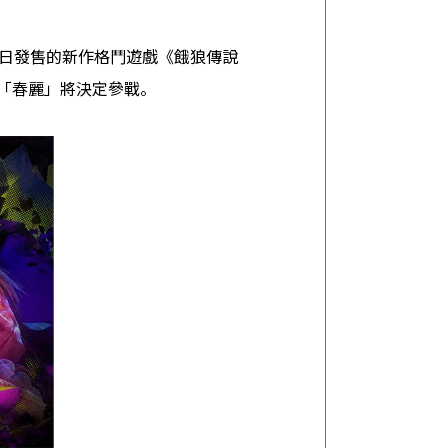
24日發售的新作格鬥遊戲《餓狼傳說
「肯」與「春麗」將決定參戰。