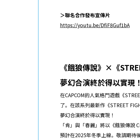
＞聯名合作發布宣傳片
https://youtu.be/DfiF8Guf1bA
《餓狼傳說》
×
《
STRE
夢幻合演終於得以實現
在CAPCOM的人氣格鬥遊戲《STREE
了。在該系列最新作《STREET 
夢幻合演終於得以實現！
「肯」與「春麗」將以《餓狼傳說 City 
預計在2025年冬季上線。敬請期待