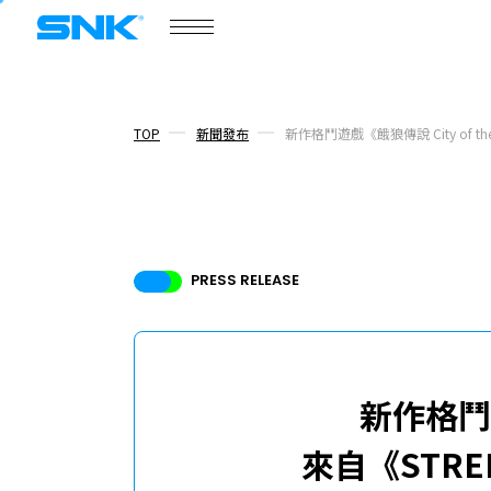
COMPANY
公司概要
snk corporation
TOP
新聞發布
新作格鬥遊戲《餓狼傳說 City of t
公司概要
新聞發布
PRESS RELEASE
話題
核心成員
招募資訊
新作格鬥遊
來自《STR
ABOUT
網站信息