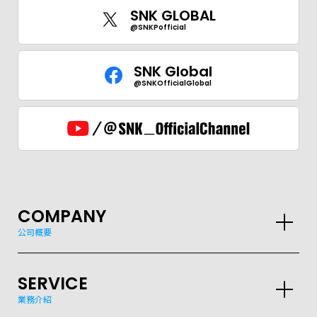
SNK GLOBAL
@SNKPofficial
SNK Global
@SNKOfficialGlobal
COMPANY
公司概要
GLOBAL
JPN
ENG
한글
繁体
簡体
SERVICE
業務介紹