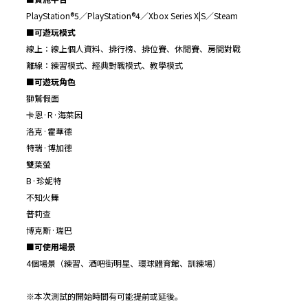
PlayStation®5／PlayStation®4／Xbox Series X|S／Steam
■
可遊玩模式
線上：線上個人資料、排行榜、排位賽、休閒賽、房間對戰
離線：練習模式、經典對戰模式、教學模式
■
可遊玩角色
獅鷲假面
卡恩·R·海萊因
洛克·霍華德
特瑞·博加德
雙葉螢
B·珍妮特
不知火舞
普莉查
博克斯·瑞巴
■
可使用場景
4個場景（練習、酒吧街明星、環球體育館、訓練場）
※本次測試的開始時間有可能提前或延後。