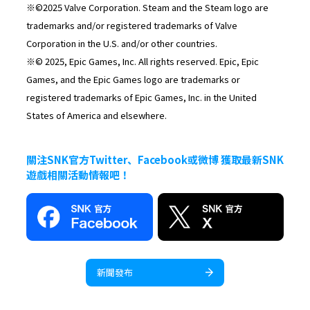
※©2025 Valve Corporation. Steam and the Steam logo are
trademarks and/or registered trademarks of Valve
Corporation in the U.S. and/or other countries.
※© 2025, Epic Games, Inc. All rights reserved. Epic, Epic
Games, and the Epic Games logo are trademarks or
registered trademarks of Epic Games, Inc. in the United
States of America and elsewhere.
關注SNK官方Twitter、Facebook或微博 獲取最新SNK
遊戲相關活動情報吧！
新聞發布