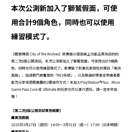
本次公測新加入了獅鷲假面，可使
用合計
9
個角色，同時也可以使用
練習模式了。
《餓狼傳說 City of the Wolves》將實施以提高線上功能品質為目的的
第二次β版公開測試。本次公測新加入了獅鷲假面，可使用合計9個角
色，同時也可以使用練習模式了。新實裝了刺激玩家感性的獨自「美術
風格」、加速戰鬥興奮度的「REV系統」、以及無論初學者或熟練者都
能充分享受遊戲樂趣的2種操作方式！未加入PlayStation®Plus、Xbox
Game Pass Core 或 Ultimate 的玩家也可以進行遊玩，請一定來參加
喔！
【第二次
β
版公開測試實施概要】
■
實施期間
2025月3月27日（週四）14:00～3月31日（週一）17:00（日本時間）
■
實施平台