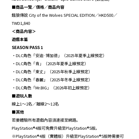
■
商品一覽／價格／商品内容
餓狼傳說 City of the Wolves SPECIAL EDITION／HKD500／
TWD1,840
＜商品内容＞
遊戲本篇
SEASON PASS 1
・DLC角色「安迪·博加德」（2025年夏季上線預定）
・DLC角色「肯」（2025年夏季上線預定）
・DLC角色「東丈」（2025年秋季上線預定）
・DLC角色「春麗」（2025年冬季上線預定）
・DLC角色「Mr.BIG」（2026年初上線預定）
■
遊玩人數
線上1～2名／離線2～12名
■
其他
若要體驗所有遊戲內容須連接至網路。
PlayStation®4版可免費升級至PlayStation®5版。
※PlayStation®4版（實體版）升級至PlayStation®5版時需要可