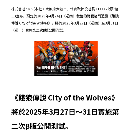
株式會社 SNK (本社：大阪府大阪市、代表取締役社長 CEO：松原 健
二)宣布，預定於2025年4月24日（週四）發售的對戰格鬥遊戲《餓狼
傳說 City of the Wolves》，將於2025年3月27日（週四）至3月31日
（週一）實施第二次β版公開測試。
《餓狼傳說
City of the Wolves
》
將於
2025
年
3
月
27
日～
31
日實施第
二次
β
版公開測試。