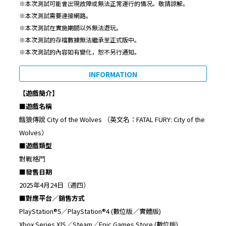
※本次測試可能會出現故障或無法正常運行的情况。敬請諒解。
※本次測試需要連接網路。
※本次測試在實施期間以外無法遊玩。
※本次測試的存檔數據無法繼承至正式版中。
※本次測試的內容如有變化，恕不另行通知。
INFORMATION
【遊戲簡介】
■
遊戲名稱
餓狼傳說 City of the Wolves （英文名：FATAL FURY: City of the
Wolves）
■
遊戲類型
對戰格鬥
■
發售日期
2025年4月24日（週四）
■
對應平台／銷售方式
PlayStation®5／PlayStation®4 (數位版／實體版)
Xbox Series X|S／Steam／Epic Games Store (數位版)