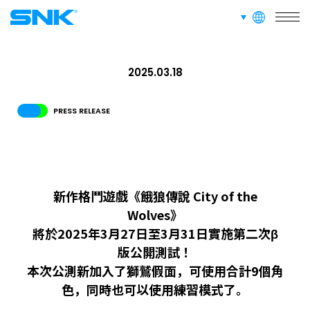
ABOUT
languages
網站信息
snk corporation
2025.03.18
招募資訊
面向愛好者的內容
PRESS RELEASE
新作格鬥遊戲《餓狼傳說 City of the
Wolves》
將於2025年3月27日至3月31日實施第二次β
版公開測試！
本次公測新加入了獅鷲假面，可使用合計9個角
色，同時也可以使用練習模式了。