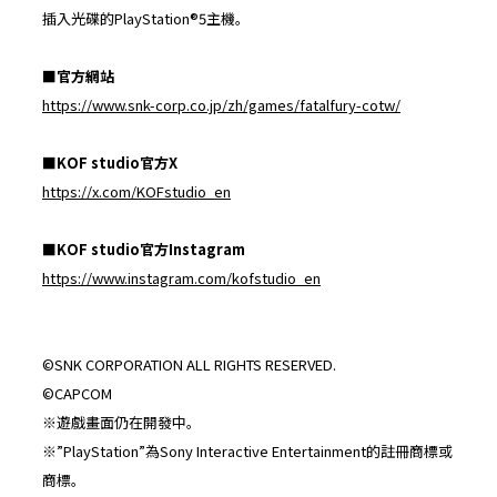
插入光碟的PlayStation®5主機。
■
官方網站
https://www.snk-corp.co.jp/zh/games/fatalfury-cotw/
■
KOF
studio
官方
X
https://x.com/KOFstudio_en
■
KOF
studio
官方
Instagram
https://www.instagram.com/kofstudio_en
©SNK CORPORATION ALL RIGHTS RESERVED.
©CAPCOM
※遊戲畫面仍在開發中。
※”PlayStation”為Sony Interactive Entertainment的註冊商標或
商標。