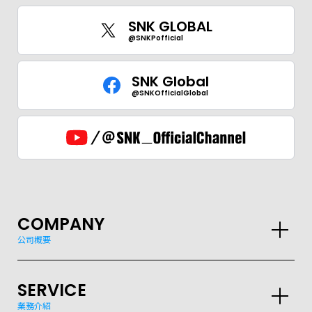
SNK GLOBAL
@SNKPofficial
SNK Global
@SNKOfficialGlobal
GLOBAL
JPN
ENG
한글
繁体
簡体
COMPANY
公司概要
SERVICE
業務介紹