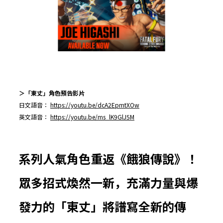
＞「東丈」角色預告影片
日文語音：
https://youtu.be/dcA2EpmtXOw
英文語音：
https://youtu.be/ms_lK9GlJ5M
系列人氣角色重返《餓狼傳說》！
眾多招式煥然一新，充滿力量與爆
發力的「東丈」將譜寫全新的傳