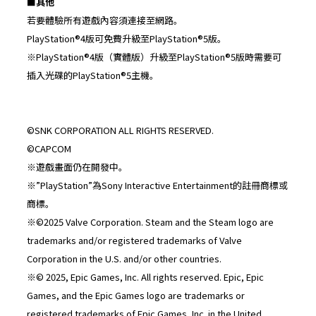
■
其他
若要體驗所有遊戲內容須連接至網路。
PlayStation®4版可免費升級至PlayStation®5版。
※PlayStation®4版（實體版）升級至PlayStation®5版時需要可
插入光碟的PlayStation®5主機。
©SNK CORPORATION ALL RIGHTS RESERVED.
©CAPCOM
※遊戲畫面仍在開發中。
※”PlayStation”為Sony Interactive Entertainment的註冊商標或
商標。
※©2025 Valve Corporation. Steam and the Steam logo are
trademarks and/or registered trademarks of Valve
Corporation in the U.S. and/or other countries.
※© 2025, Epic Games, Inc. All rights reserved. Epic, Epic
Games, and the Epic Games logo are trademarks or
registered trademarks of Epic Games, Inc. in the United