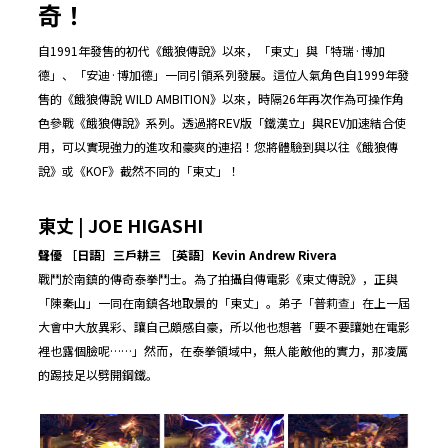
奇！
自1991年發售的初代《餓狼傳說》以來，「東丈」與「特瑞·博加
德」、「安迪·博加德」一同引領系列發展。這位人氣角色自1999年發
售的《餓狼傳說 WILD AMBITION》以來，時隔26年再次作為可操作角
色參戰《餓狼傳說》系列。透過將REV版「鐵漢立」與REV加速結合使
用，可以實現強力的進攻和豪爽的連招！您將體驗到與以往《餓狼傳
說》或《KOF》截然不同的「東丈」！
東丈
| JOE HIGASHI
聲優 ［日語］三戶耕三 ［英語］Kevin Andrew Rivera
戰鬥於南鎮的傳奇泰拳鬥士。為了拍攝自傳電影《東丈傳說》，正與
「陳秦山」一同在南鎮各地取景的「東丈」。弟子「普莉查」在上一屆
大會中大放異彩、讓自己頗感自豪，所以他也想著「要不要讓她在電影
裡也露個臉呢……」然而，在泰拳領域中，無人能敵他的實力，那凌厲
的踢技足以劈開鋼鐵。