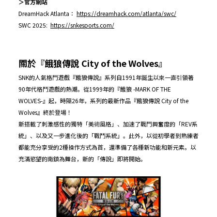
＞官方網站
DreamHack Atlanta：
https://dreamhack.com/atlanta/swc/
SWC 2025:
https://snkesports.com/
關於『餓狼傳說 City of the Wolves』
SNK的人氣格鬥遊戲『餓狼傳說』系列自1991年誕生以來一直引領著
90年代格鬥遊戲的熱潮。從1999年的『餓狼 -MARK OF THE
WOLVES-』起，時隔26年，系列的最新作品『餓狼傳說 City of the
Wolves』終於登場！
新搭載了刺激感性的獨特「美術風格」、加速了戰鬥興奮度的「REV系
統」、以及又一步進化後的「戰鬥系統」。此外，以從初學者到熟練者
都能充分享受的2種操作方式為首，還準備了各種新功能和新元素。以
充滿慾望的南鎮為舞台，新的「傳說」即將開始。