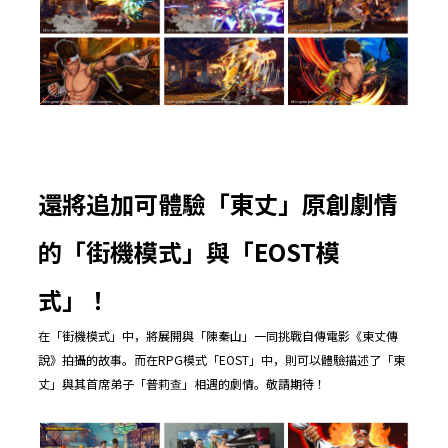
還將追加可體驗「東丈」原創劇情
的「
街機模式
」與「
EOST
模
式
」！
在「街機模式」中，將展開與「陳秦山」一同挑戰自傳電影《東丈傳
說》拍攝的故事。而在RPG模式「EOST」中，則可以體驗描述了「東
丈」與其首席弟子「普莉查」相遇的劇情。敬請期待！