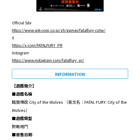
Official Site
https://www.snk-corp.co.jp/zh/games/fatalfury-cotw/
X
https://x.com/FATALFURY_PR
Instagram
https://www.instagram.com/fatalfury_pr/
INFORMATION
【遊戲簡介】
■
遊戲名稱
餓狼傳說 City of the Wolves （英文名：FATAL FURY: City of the
Wolves）
■
遊戲類型
對戰格鬥
■
發售日期