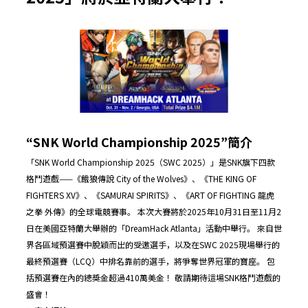
“SNK World Championship 2025”簡介
「SNK World Championship 2025（SWC 2025）」是SNK旗下四款
格鬥遊戲——《餓狼傳說 City of the Wolves》、《THE KING OF
FIGHTERS XV》、《SAMURAI SPIRITS》、《ART OF FIGHTING 龍虎
之拳 外傳》的全球電競賽事。 本次大賽將於2025年10月31日至11月2
日在美國亞特蘭大舉辦的「DreamHack Atlanta」活動中舉行。 來自世
界各區域預選賽中脫穎而出的受邀選手，以及在SWC 2025現場舉行的
最終預選賽（LCQ）中排名靠前的選手，將爭奪世界冠軍的寶座。 包
括預選賽在內的總獎金超過410萬美金！ 敬請期待這場SNK格鬥遊戲的
盛會！