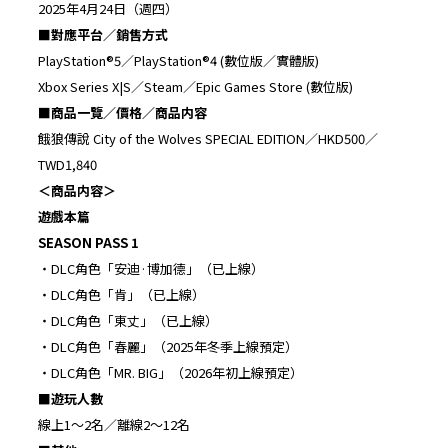
2025年4月24日（週四）
■
對應平台／銷售方式
PlayStation®5／PlayStation®4 (數位版／實體版)
Xbox Series X|S／Steam／Epic Games Store (數位版)
■
商品一覽／價格／商品内容
餓狼傳說 City of the Wolves SPECIAL EDITION／HKD500／
TWD1,840
＜商品内容＞
遊戲本篇
SEASON PASS 1
・DLC角色「安迪·博加德」（已上線）
・DLC角色「肯」（已上線）
・DLC角色「東丈」（已上線）
・DLC角色「春麗」（2025年冬季上線預定）
・DLC角色「MR. BIG」（2026年初上線預定）
■
遊玩人數
線上1～2名／離線2～12名