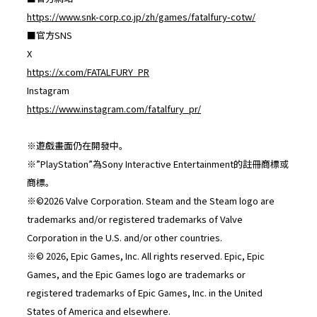
https://www.snk-corp.co.jp/zh/games/fatalfury-cotw/
■官方SNS
X
https://x.com/FATALFURY_PR
Instagram
https://www.instagram.com/fatalfury_pr/
※遊戲畫面仍在開發中。
※”PlayStation”為Sony Interactive Entertainment的註冊商標或
商標。
※©2026 Valve Corporation. Steam and the Steam logo are
trademarks and/or registered trademarks of Valve
Corporation in the U.S. and/or other countries.
※© 2026, Epic Games, Inc. All rights reserved. Epic, Epic
Games, and the Epic Games logo are trademarks or
registered trademarks of Epic Games, Inc. in the United
States of America and elsewhere.