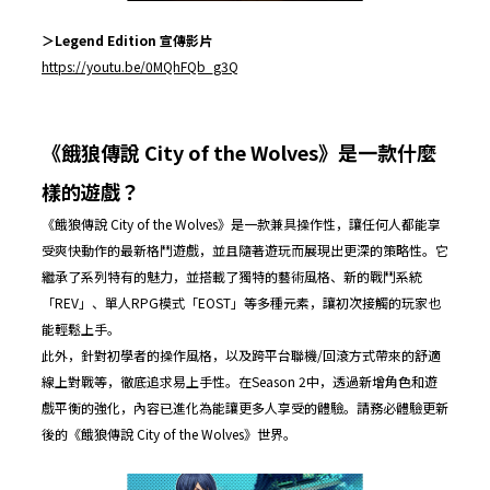
＞
Legend Edition
宣傳影片
https://youtu.be/0MQhFQb_g3Q
《餓狼傳說
City of the Wolves
》是一款什麼
樣的遊戲？
《餓狼傳說 City of the Wolves》是一款兼具操作性，讓任何人都能享
受爽快動作的最新格鬥遊戲，並且隨著遊玩而展現出更深的策略性。它
繼承了系列特有的魅力，並搭載了獨特的藝術風格、新的戰鬥系統
「REV」、單人RPG模式「EOST」等多種元素，讓初次接觸的玩家也
能輕鬆上手。
此外，針對初學者的操作風格，以及跨平台聯機/回滾方式帶來的舒適
線上對戰等，徹底追求易上手性。在Season 2中，透過新增角色和遊
戲平衡的強化，內容已進化為能讓更多人享受的體驗。請務必體驗更新
後的《餓狼傳說 City of the Wolves》世界。