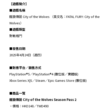
【遊戲簡介】
■
遊戲名稱
餓狼傳說 City of the Wolves （英文名：FATAL FURY: City of the
Wolves）
■
遊戲類型
對戰格鬥
■
發售日期
2025年4月24日（週四）
■
對應平台／銷售方式
PlayStation®5／PlayStation®4 (數位版／實體版)
Xbox Series X|S／Steam／Epic Games Store (數位版)
■
商品一覽
餓狼傳說
City of the Wolves Season Pass 2
・價格：HKD148／TWD490