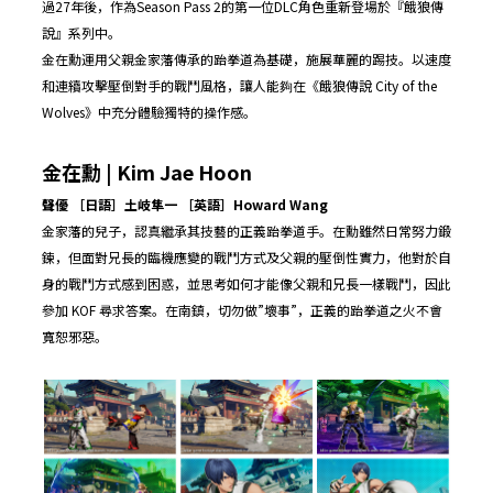
過27年後，作為Season Pass 2的第一位DLC角色重新登場於『餓狼傳
說』系列中。
金在勳運用父親金家藩傳承的跆拳道為基礎，施展華麗的踢技。以速度
和連續攻擊壓倒對手的戰鬥風格，讓人能夠在《餓狼傳說 City of the
Wolves》中充分體驗獨特的操作感。
金在勳 | Kim Jae Hoon
聲優 ［日語］土岐隼一 ［英語］
Howard Wang
金家藩的兒子，認真繼承其技藝的正義跆拳道手。在勳雖然日常努力鍛
鍊，但面對兄長的臨機應變的戰鬥方式及父親的壓倒性實力，他對於自
身的戰鬥方式感到困惑，並思考如何才能像父親和兄長一樣戰鬥，因此
參加 KOF 尋求答案。在南鎮，切勿做”壞事”，正義的跆拳道之火不會
寬恕邪惡。