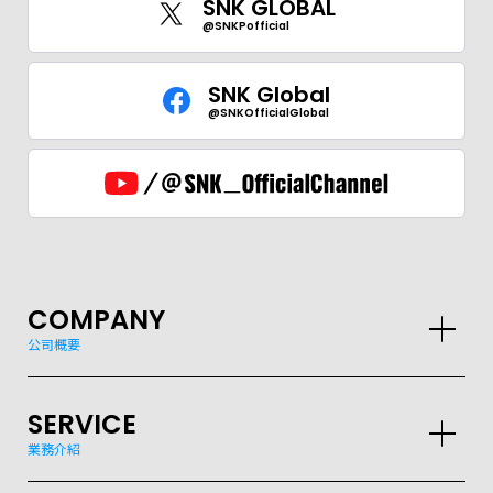
SNK GLOBAL
@SNKPofficial
SNK Global
GLOBAL
@SNKOfficialGlobal
JPN
ENG
한글
繁体
簡体
COMPANY
公司概要
SERVICE
業務介紹