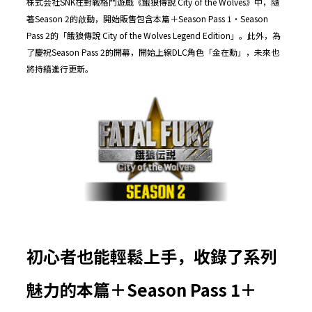
株式会社SNK在對戰格鬥遊戲《餓狼傳說 City of the Wolves》中，隨
著Season 2的啟動，開始販售包含本篇＋Season Pass 1・Season
Pass 2的「餓狼傳說 City of the Wolves Legend Edition」。此外，為
了慶祝Season Pass 2的開幕，開始上線DLC角色「金在勳」，未來也
將持續進行更新。
初心者也能輕鬆上手，收錄了系列
魅力的本篇＋
Season Pass 1
＋