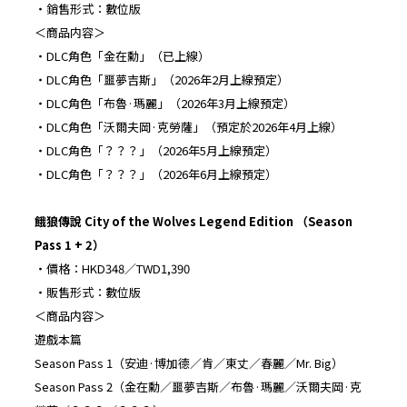
・銷售形式：數位版
＜商品内容＞
・DLC角色「金在勳」（已上線）
・DLC角色「噩夢吉斯」（2026年2月上線預定）
・DLC角色「布魯·瑪麗」（2026年3月上線預定）
・DLC角色「沃爾夫岡·克勞薩」（預定於2026年4月上線）
・DLC角色「？？？」（2026年5月上線預定）
・DLC角色「？？？」（2026年6月上線預定）
餓狼傳說
City of the Wolves Legend Edition
（
Season
Pass 1 + 2
）
・價格：HKD348／TWD1,390
・販售形式：數位版
＜商品内容＞
遊戲本篇
Season Pass 1（安迪·博加德／肯／東丈／春麗／Mr. Big）
Season Pass 2（金在勳／噩夢吉斯／布魯·瑪麗／沃爾夫岡·克