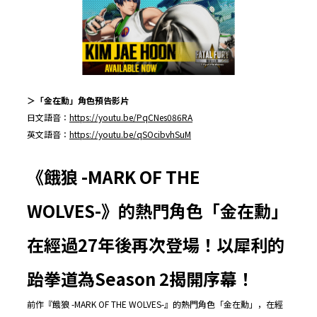
＞「金在勳」角色預告影片
日文語音：
https://youtu.be/PqCNes086RA
英文語音：
https://youtu.be/qSOcibvhSuM
《餓狼
-MARK OF THE
WOLVES-
》的熱門角色「金在勳」
在經過
27
年後再次登場！以犀利的
跆拳道為
Season 2
揭開序幕！
前作『餓狼 -MARK OF THE WOLVES-』的熱門角色「金在勳」，在經