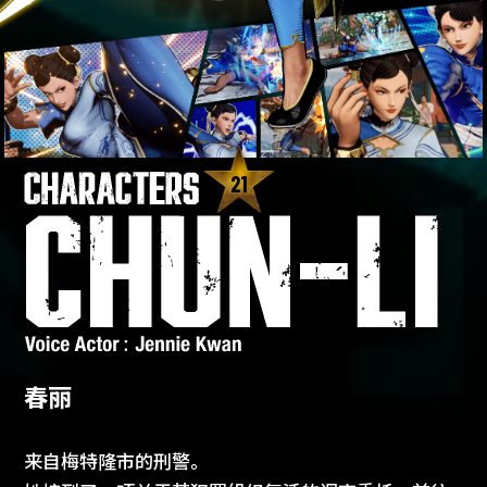
21
春丽
来自梅特隆市的刑警。