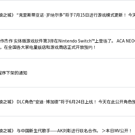
之城》 “克里斯蒂亚诺·罗纳尔多”将于7月15日进行游戏模式更新！ 
作 实体版游戏软件第3弹在Nintendo Switch™上登场了。 ACA NEOGEO SE
起，在全国各大家电量贩店和游戏商店正式开放预约！
应用程序下架的通知
之城》 DLC角色“安迪·博加德”将于6月24日上线！ 今天在此公开角色
之城》 与中国新生代歌手——AK刘彰进行联名合作。 ＞本日MV公开！