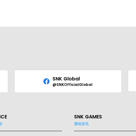
SNK Global
@SNKOfficialGlobal
ICE
SNK GAMES
绍
游戏资讯