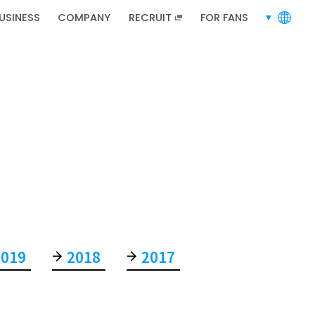
USINESS
COMPANY
RECRUIT
FOR FANS
languages
RECRUIT
招聘信息
2019
2018
2017
招聘信息