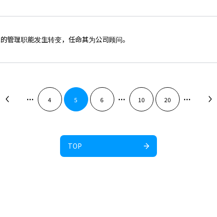
健二的管理职能发生转变，任命其为公司顾问。
...
...
...
4
5
6
10
20
TOP