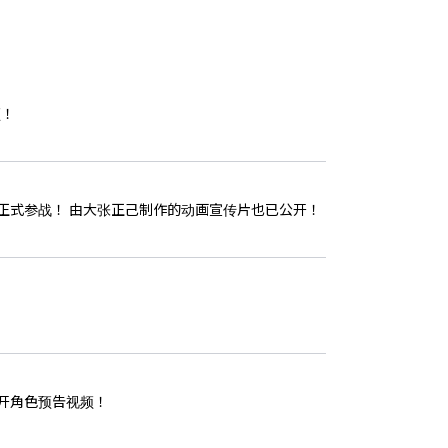
频！
网站地图
隐私政策
服务条款
肯”正式参战！ 由大张正己制作的动画宣传片也已公开！
公开角色预告视频！