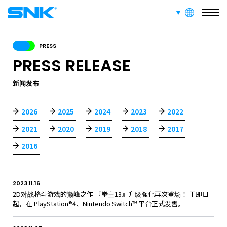
languages
SERVICE
snk corporation
业务介绍
PRESS
PRESS RELEASE
RECRUIT
招聘信息
新闻发布
2026
2025
2024
2023
2022
ABOUT
2021
2020
2019
2018
2017
隐私政策
2016
RECRUIT
FOR FANS
2023.11.16
2D对战格斗游戏的巅峰之作 『拳皇13』升级强化再次登场！ 于即日
起，在 PlayStation®4、Nintendo Switch™ 平台正式发售。