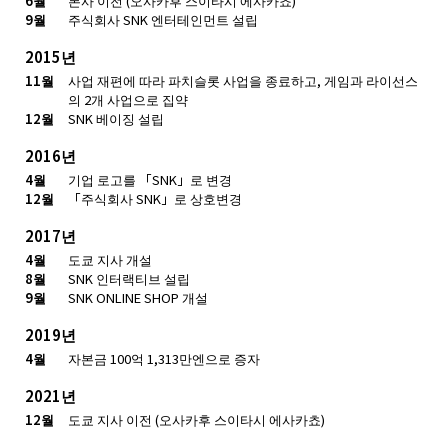
6월
본사 이전 (오사카후 스이타시 에사카쵸)
9월
주식회사 SNK 엔터테인먼트 설립
2015년
11월
사업 재편에 따라 파치슬롯 사업을 종료하고, 게임과 라이선스
의 2개 사업으로 집약
12월
SNK 베이징 설립
2016년
4월
기업 로고를 「SNK」로 변경
12월
「주식회사 SNK」로 상호변경
2017년
4월
도쿄 지사 개설
8월
SNK 인터랙티브 설립
9월
SNK ONLINE SHOP 개설
2019년
4월
자본금 100억 1,313만엔으로 증자
2021년
12월
도쿄 지사 이전 (오사카후 스이타시 에사카쵸)