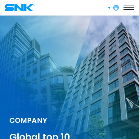
languages
snk corporation
COMPANY
G
l
o
b
a
l
t
o
p
1
0