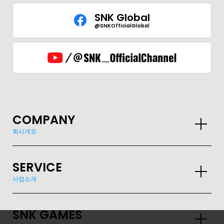
SNK Global
@SNKOfficialGlobal
COMPANY
회사개요
SERVICE
사업소개
SNK GAMES