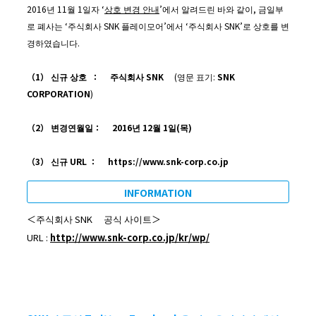
2016년 11월 1일자 ‘
상호 변경 안내
’에서 알려드린 바와 같이, 금일부
로 폐사는 ‘주식회사 SNK 플레이모어’에서 ‘주식회사 SNK’로 상호를 변
경하였습니다.
（
1
）
신규
상호
：
주식회사
SNK
(영문 표기:
SNK
CORPORATION
)
（
2
）
변경연월일：
2016
년
12
월
1
일
(
목
)
（
3
）
신규
URL
：
https://www.snk-corp.co.jp
INFORMATION
＜주식회사 SNK 공식 사이트＞
URL :
http://www.snk-corp.co.jp/kr/wp/