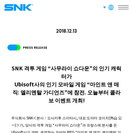
RECRUIT
languages
snk corporation
채용 정보
2018.12.13
ABOUT
사이트 정보
PRESS RELEASE
RECRUIT
FOR FANS
SNK 격투 게임 “사무라이 쇼다운”의 인기 캐릭
터가
Ubisoft사의 인기 모바일 게임 “마인트 앤 매
직: 엘리멘탈 가디언즈”에 참전. 오늘부터 콜라
보 이벤트 개최!
주식회사 SNK＜본사：오사카후 스이타시, 대표:도야마 코이치(外山 公
一)＞가, 당사의 격투 게임 “사무라이 쇼다운”과 프랑스에 본사를 둔
Ubisoft사가 개발, 운영하는 모바일 RPG “마인트 앤 매직: 엘리멘탈 가