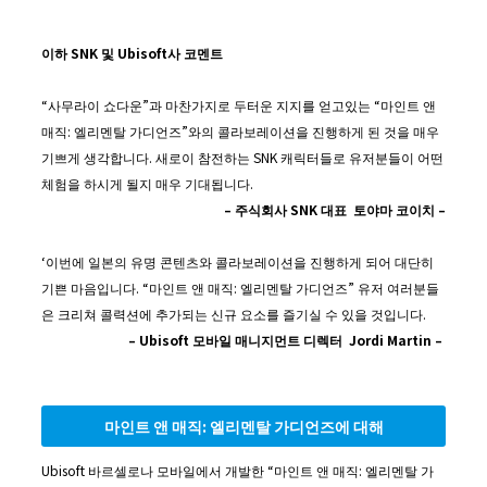
이하
SNK
및
Ubisoft
사
코멘트
“사무라이 쇼다운”과 마찬가지로 두터운 지지를 얻고있는 “마인트 앤
매직: 엘리멘탈 가디언즈”와의 콜라보레이션을 진행하게 된 것을 매우
기쁘게 생각합니다. 새로이 참전하는 SNK 캐릭터들로 유저분들이 어떤
체험을 하시게 될지 매우 기대됩니다.
–
주식회사
SNK
대표
토야마
코이치
–
‘이번에 일본의 유명 콘텐츠와 콜라보레이션을 진행하게 되어 대단히
기쁜 마음입니다. “마인트 앤 매직: 엘리멘탈 가디언즈” 유저 여러분들
은 크리쳐 콜력션에 추가되는 신규 요소를 즐기실 수 있을 것입니다.
– Ubisoft
모바일
매니지먼트
디렉터
Jordi Martin –
마인트
앤
매직
:
엘리멘탈
가디언즈에
대해
Ubisoft 바르셀로나 모바일에서 개발한 “마인트 앤 매직: 엘리멘탈 가