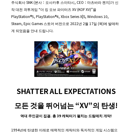
주식회사 SNK (본사：오사카후 스이타시, CEO：마츠바라 켄지)가 신
작 대전 격투게임 “더 킹 오브 파이터즈 XV (KOF XV)”을
PlayStation®5, PlayStation®4, Xbox Series X|S, Windows 10,
Steam, Epic Games 스토어 버전으로 2022년 2월 17일 (목)에 발매하
게 되었음을 안내 드립니다.
SHATTER ALL EXPECTATIONS
모든 것을 뛰어넘는 “XV”의 탄생!
역대
주인공이
집결
.
총
39
캐릭터가
펼치는
드림매치
개막
!
1994년에 탄생한 이래로 매력적인 캐릭터와 독자적인 게임 시스템으