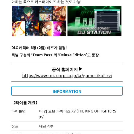
아하는 곡으로 커스터마이즈 하는 것도 가능!
DLC
캐릭터
6
명
(2
팀
)
배포가
결정
!
특별
구성의
‘Team Pass’
와
‘Deluxe Edition’
도
등장
.
공식 홈페이지
https://www.snk-corp.co.jp/kr/games/kof-xv/
INFORMATION
【
타이틀
개요
】
타이틀명
더 킹 오브 파이터즈 XV (THE KING OF FIGHTERS
XV)
장르
대전격투