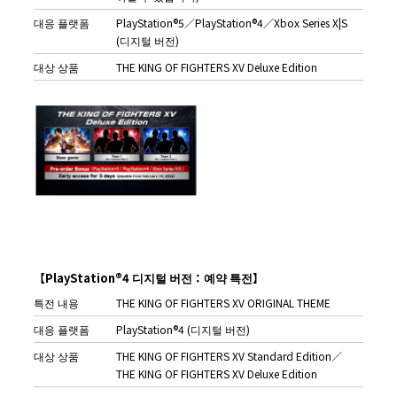
대응 플랫폼
PlayStation®5／PlayStation®4／Xbox Series X|S
(디지털 버전)
대상 상품
THE KING OF FIGHTERS XV Deluxe Edition
【P
layStation®4
디지털
버전：예약
특전
】
특전 내용
THE KING OF FIGHTERS XV ORIGINAL THEME
대응 플랫폼
PlayStation®4 (디지털 버전)
대상 상품
THE KING OF FIGHTERS XV Standard Edition／
THE KING OF FIGHTERS XV Deluxe Edition