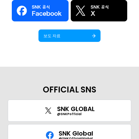
보도 자료
OFFICIAL SNS
SNK GLOBAL
@SNKPofficial
GLOBAL
SNK Global
JPN
ENG
한글
繁体
簡体
@SNKOfficialGlobal