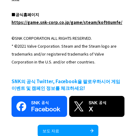
■공식홈페이지
https://game.snk-corp.co.jp/game/steam/kof98umfe/
©SNK CORPORATION ALL RIGHTS RESERVED.
* ©2021 Valve Corporation. Steam and the Steam logo are
trademarks and/or registered trademarks of Valve
Corporation in the U.S. and/or other countries.
SNK의 공식 Twitter, Facebook을 팔로우하시어 게임
이벤트 및 캠페인 정보를 체크하세요!
보도 자료