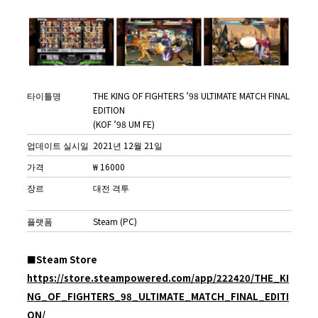
타이틀명
THE KING OF FIGHTERS ’98 ULTIMATE MATCH FINAL
EDITION
(KOF ’98 UM FE)
업데이트 실시일
2021년 12월 21일
가격
₩ 16000
장르
대전 격투
플랫폼
Steam (PC)
■Steam Store
https://store.steampowered.com/app/222420/THE_KI
NG_OF_FIGHTERS_98_ULTIMATE_MATCH_FINAL_EDITI
ON/